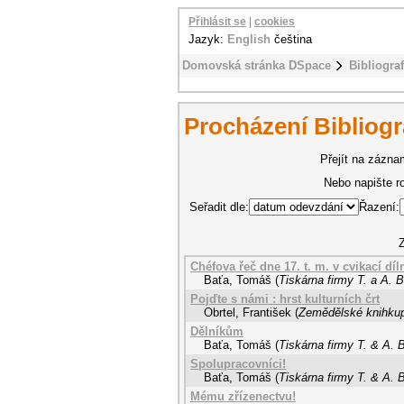
Přihlásit se
|
cookies
Jazyk:
English
čeština
Domovská stránka DSpace
Bibliogra
Procházení Bibliogr
Přejít na záznam
Nebo napište r
Seřadit dle:
Řazení:
Z
Chéfova řeč dne 17. t. m. v cvikací díl
Baťa, Tomáš
(
Tiskárna firmy T. a A. 
Pojďte s námi : hrst kulturních črt
Obrtel, František
(
Zemědělské knihkup
Dělníkům
Baťa, Tomáš
(
Tiskárna firmy T. & A. 
Spolupracovníci!
Baťa, Tomáš
(
Tiskárna firmy T. & A. 
Mému zřízenectvu!