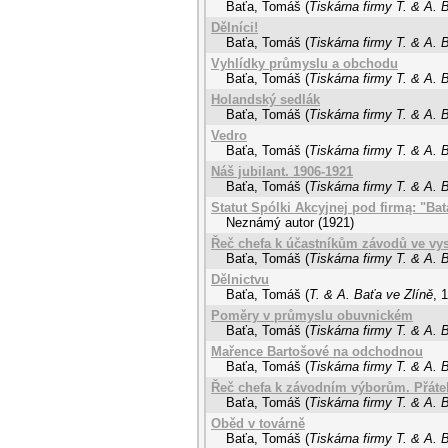
Baťa, Tomáš
(
Tiskárna firmy T. & A. 
Dělníci!
Baťa, Tomáš
(
Tiskárna firmy T. & A. 
Vyhlídky průmyslu a obchodu
Baťa, Tomáš
(
Tiskárna firmy T. & A. 
Holandský sedlák
Baťa, Tomáš
(
Tiskárna firmy T. & A. 
Vedro
Baťa, Tomáš
(
Tiskárna firmy T. & A. 
Náš jubilant. 1906-1921
Baťa, Tomáš
(
Tiskárna firmy T. & A. 
Statut Spólki Akcyjnej pod firmą: "B
Neznámý autor
(
1921
)
Řeč chefa k účastníkům závodů ve vys
Baťa, Tomáš
(
Tiskárna firmy T. & A. 
Dělnictvu
Baťa, Tomáš
(
T. & A. Baťa ve Zlíně
,
1
Poměry v průmyslu obuvnickém
Baťa, Tomáš
(
Tiskárna firmy T. & A. 
Mařence Bartošové na odchodnou
Baťa, Tomáš
(
Tiskárna firmy T. & A. 
Řeč chefa k závodním výborům. Přátel
Baťa, Tomáš
(
Tiskárna firmy T. & A. 
Oběd v továrně
Baťa, Tomáš
(
Tiskárna firmy T. & A. 