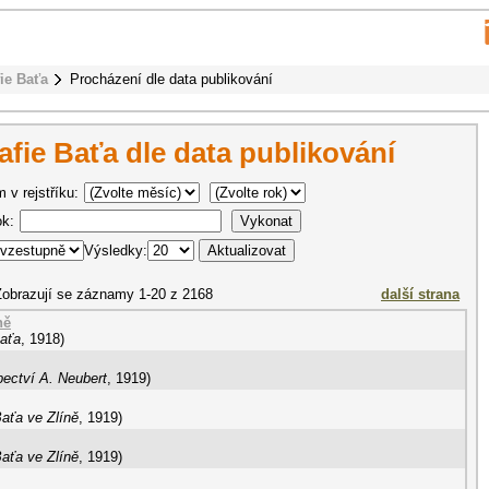
fie Baťa
Procházení dle data publikování
afie Baťa dle data publikování
 v rejstříku:
ok:
Výsledky:
obrazují se záznamy 1-20 z 2168
další strana
ně
Baťa
,
1918
)
ectví A. Neubert
,
1919
)
Baťa ve Zlíně
,
1919
)
Baťa ve Zlíně
,
1919
)