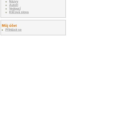
Názvy
Autoři
Vedoucí
Klíčová slova
Můj účet
Přihlásit se