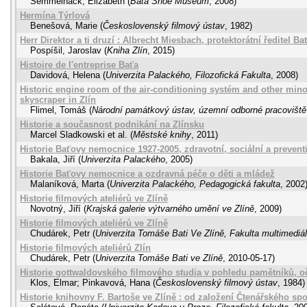
Semmelhack, Elizabeth
(
Bata Shoe Museum
,
2008
)
Hermína Týrlová
Benešová, Marie
(
Československý filmový ústav
,
1982
)
Herr Direktor a ti druzí : Albrecht Miesbach, protektorátní ředitel 
Pospíšil, Jaroslav
(
Kniha Zlín
,
2015
)
Histoire de l'entreprise Baťa
Davidová, Helena
(
Univerzita Palackého, Filozofická Fakulta
,
2008
)
Historic engine room of the air-conditioning systém and other minor
skyscraper in Zlín
Flimel, Tomáš
(
Národní památkový ústav, územní odborné pracoviště
Historie a současnost podnikání na Zlínsku
Marcel Sladkowski et al.
(
Městské knihy
,
2011
)
Historie Baťovy nemocnice 1927-2005, zdravotní, sociální a preve
Bakala, Jiří
(
Univerzita Palackého
,
2005
)
Historie Baťovy nemocnice a ozdravná péče o děti a mládež
Malaníková, Marta
(
Univerzita Palackého, Pedagogická fakulta
,
2002
Historie filmových ateliérů ve Zlíně
Novotný, Jiří
(
Krajská galerie výtvarného umění ve Zlíně
,
2009
)
Historie filmových ateliérů ve Zlíně
Chudárek, Petr
(
Univerzita Tomáše Bati Ve Zlíně, Fakulta multimediá
Historie filmových ateliérů Zlín
Chudárek, Petr
(
Univerzita Tomáše Bati ve Zlíně
,
2010-05-17
)
Historie gottwaldovského filmového studia v pohledu pamětníků, 
Klos, Elmar
;
Pinkavová, Hana
(
Československý filmový ústav
,
1984
)
Historie knihovny F. Bartoše ve Zlíně : od založení Čtenářského spo