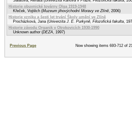
Salátová, Renáta
(
Univerzita Karlova v Praze, Filozofická fakulta
,
20
Historie obuvnické továrny Olga 1919-1948
Křeček, Vojtěch
(
Muzeum jihovýchodní Moravy ve Zlíně
,
2006
)
Historie vzniku a šesti let trvání Školy umění ve Zlíně
Procházková, Jana
(
Univerzita J. E. Purkyně, Filozofická fakulta
,
19
Historie závodu Organik v Otrokovicích 1930-1990
Unknown author
(
DEZA
,
1997
)
Previous Page
Now showing items 693-712 of 2