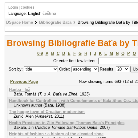
Login
|
cookies
Language: English
čeština
DSpace Home
Bibliografie Baťa
Browsing Bibliografie Baťa by Titl
Browsing Bibliografie Baťa by Ti
0-9
A
B
C
D
E
F
G
H
I
J
K
L
M
N
O
P
Q
Or enter first few letters:
Sort by:
Order:
Results:
Previous Page
Now showing items 693-712 of 2
Hanba - lež
Baťa, Tomáš
(
T. & A. Baťa ve Zlíně
,
1923
)
Handbook for Controllers : with Complements of Bata Shoe Co., Ltd
Unknown author
(
Bata
,
1938
)
The happy town of Croatian modernism
Žunić, Alen
(
Arhitekst
,
2011
)
Health Provision in Zlin Following Thomas Bata's Principles
Bakala, Jiří
(
Nadace Tomáše BatiViribus Unitis
,
2007
)
Heights of fashion : a history of the elevated shoe