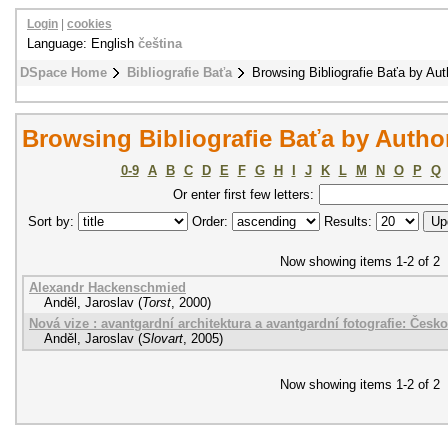
Login
|
cookies
Language: English
čeština
DSpace Home
Bibliografie Baťa
Browsing Bibliografie Baťa by Aut
Browsing Bibliografie Baťa by Author
0-9
A
B
C
D
E
F
G
H
I
J
K
L
M
N
O
P
Q
Or enter first few letters:
Sort by:
Order:
Results:
Now showing items 1-2 of 2
Alexandr Hackenschmied
Anděl, Jaroslav
(
Torst
,
2000
)
Nová vize : avantgardní architektura a avantgardní fotografie: Čes
Anděl, Jaroslav
(
Slovart
,
2005
)
Now showing items 1-2 of 2