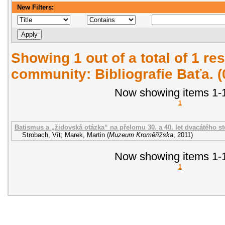
New Filters:
Showing 1 out of a total of 1 res
community: Bibliografie Baťa. 
Now showing items 1-1
1
Batismus a „židovská otázka“ na přelomu 30. a 40. let dvacátého sto
Strobach, Vít
;
Marek, Martin
(
Muzeum Kroměřížska
,
2011
)
Now showing items 1-1
1