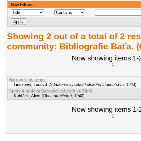
New Filters:
Showing 2 out of a total of 2 res
community: Bibliografie Baťa. 
Now showing items 1-2
1
Baťova škola práce
Linczényi, Ľudovít
(
Sdruženie vysokoškolského študentstva
,
1943
)
Správní budova Baťových závodů ve Zlíně
Kubíček, Alois
(
Obec architektů
,
1940
)
Now showing items 1-2
1