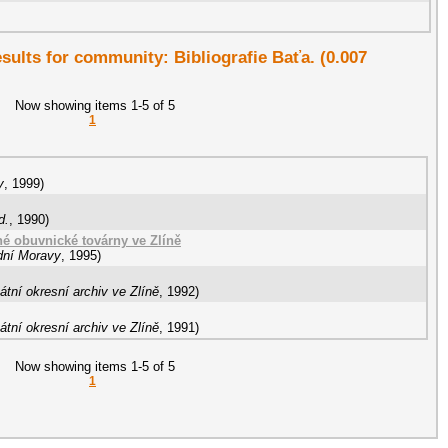
esults for community: Bibliografie Baťa. (0.007
Now showing items 1-5 of 5
1
y
,
1999
)
d.
,
1990
)
né obuvnické továrny ve Zlíně
dní Moravy
,
1995
)
átní okresní archiv ve Zlíně
,
1992
)
átní okresní archiv ve Zlíně
,
1991
)
Now showing items 1-5 of 5
1