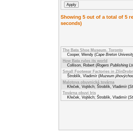
Showing 5 out of a total of 5 r
seconds)
The Bata Shoe Museum, Toronto
Cooper, Wendy
(
Cape Breton Univesit
How Bata rules its world
Collison, Robert
(
Rogers Publishing Lt
Small Footwear Factories in ZlínDrob
Štroblík, Vladimír
(
Muzeum jihovýcho
Malotova obuvnická továrna
Křeček, Vojtěch
;
Štroblík, Vladimír
(
St
Továrna obuvi Iris
Křeček, Vojtěch
;
Štroblík, Vladimír
(
St