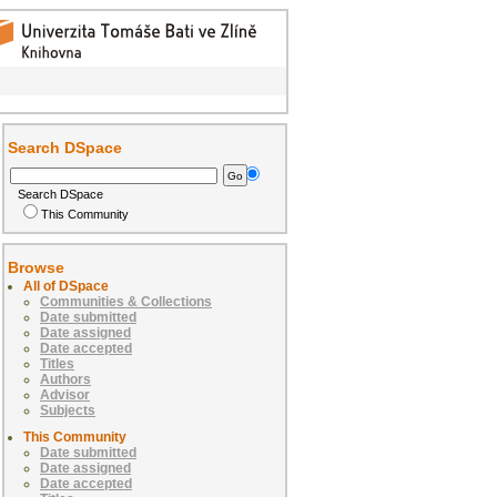
Search DSpace
Search DSpace
This Community
Browse
All of DSpace
Communities & Collections
Date submitted
Date assigned
Date accepted
Titles
Authors
Advisor
Subjects
This Community
Date submitted
Date assigned
Date accepted