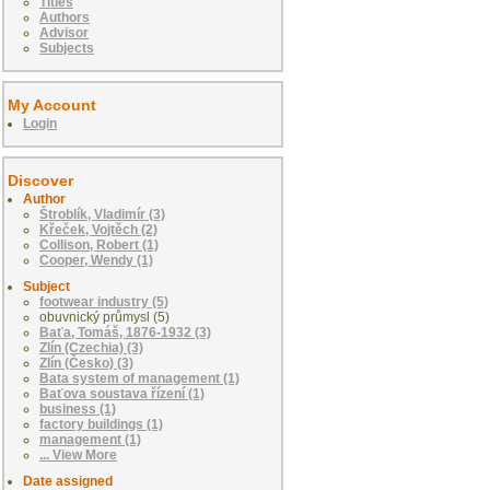
Titles
Authors
Advisor
Subjects
My Account
Login
Discover
Author
Štroblík, Vladimír (3)
Křeček, Vojtěch (2)
Collison, Robert (1)
Cooper, Wendy (1)
Subject
footwear industry (5)
obuvnický průmysl (5)
Baťa, Tomáš, 1876-1932 (3)
Zlín (Czechia) (3)
Zlín (Česko) (3)
Bata system of management (1)
Baťova soustava řízení (1)
business (1)
factory buildings (1)
management (1)
... View More
Date assigned