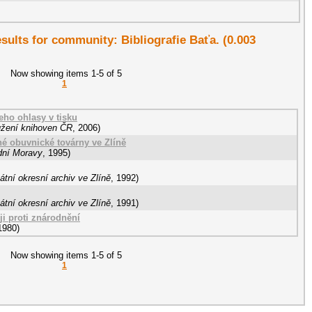
esults for community: Bibliografie Baťa. (0.003
Now showing items 1-5 of 5
1
eho ohlasy v tisku
žení knihoven ČR
,
2006
)
né obuvnické továrny ve Zlíně
dní Moravy
,
1995
)
átní okresní archiv ve Zlíně
,
1992
)
átní okresní archiv ve Zlíně
,
1991
)
i proti znárodnění
1980
)
Now showing items 1-5 of 5
1