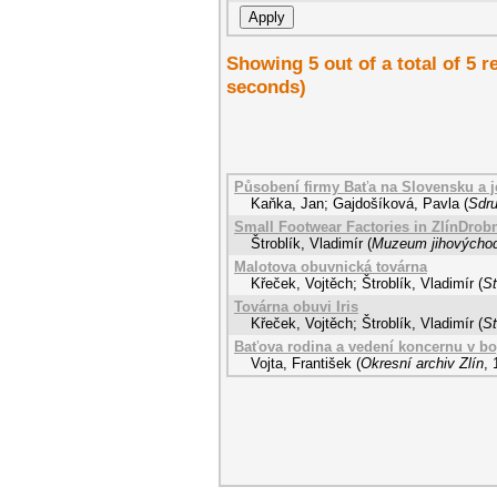
Showing 5 out of a total of 5 r
seconds)
Působení firmy Baťa na Slovensku a j
Kaňka, Jan
;
Gajdošíková, Pavla
(
Sdru
Small Footwear Factories in ZlínDrob
Štroblík, Vladimír
(
Muzeum jihovýcho
Malotova obuvnická továrna
Křeček, Vojtěch
;
Štroblík, Vladimír
(
St
Továrna obuvi Iris
Křeček, Vojtěch
;
Štroblík, Vladimír
(
St
Baťova rodina a vedení koncernu v boj
Vojta, František
(
Okresní archiv Zlín
,