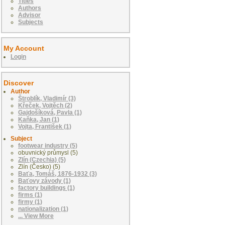
Titles
Authors
Advisor
Subjects
My Account
Login
Discover
Author
Štroblík, Vladimír (3)
Křeček, Vojtěch (2)
Gajdošíková, Pavla (1)
Kaňka, Jan (1)
Vojta, František (1)
Subject
footwear industry (5)
obuvnický průmysl (5)
Zlín (Czechia) (5)
Zlín (Česko) (5)
Baťa, Tomáš, 1876-1932 (3)
Baťovy závody (1)
factory buildings (1)
firms (1)
firmy (1)
nationalization (1)
... View More