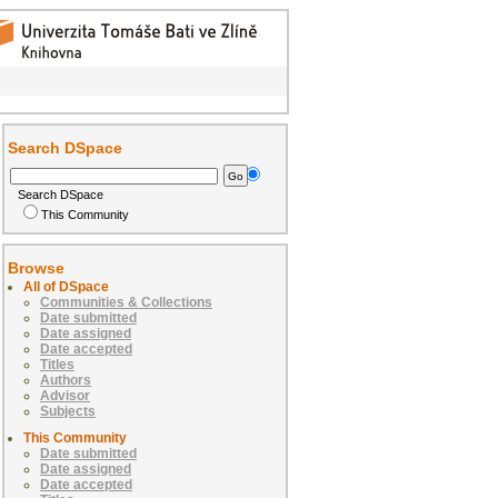
Search DSpace
Search DSpace
This Community
Browse
All of DSpace
Communities & Collections
Date submitted
Date assigned
Date accepted
Titles
Authors
Advisor
Subjects
This Community
Date submitted
Date assigned
Date accepted