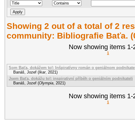
Showing 2 out of a total of 2 res
community: Bibliografie Baťa. 
Now showing items 1-2
1
Som Baťa, dokážem to!: Inšpiratívny román o geniálnom podnikate
Banáš, Jozef
(
Ikar
,
2021
)
Jsem Baťa, dokážu to!: inspirativní příběh o geniálním podnikateli
Banáš, Jozef
(
Olympia
,
2021
)
Now showing items 1-2
1