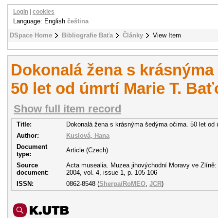
Login
|
cookies
Language: English
čeština
DSpace Home
Bibliografie Baťa
Články
View Item
Dokonalá žena s krásnýma
50 let od úmrtí Marie T. Ba
Show full item record
Title:
Dokonalá žena s krásnýma šedýma očima. 50 let od ú
Author:
Kuslová, Hana
Document
Article (Czech)
type:
Source
Acta musealia. Muzea jihovýchodní Moravy ve Zlíně: č
document:
2004, vol. 4, issue 1, p. 105-106
ISSN:
0862-8548 (
Sherpa/RoMEO
,
JCR
)