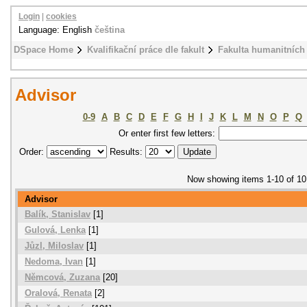
Login
|
cookies
Language: English
čeština
DSpace Home
Kvalifikační práce dle fakult
Fakulta humanitních 
Advisor
0-9
A
B
C
D
E
F
G
H
I
J
K
L
M
N
O
P
Q
Or enter first few letters:
Order:
Results:
Now showing items 1-10 of 10
Advisor
Balík, Stanislav
[1]
Gulová, Lenka
[1]
Jůzl, Miloslav
[1]
Nedoma, Ivan
[1]
Němcová, Zuzana
[20]
Oralová, Renata
[2]