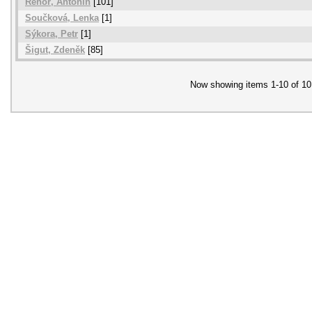
Řehoř, Antonín
[101]
Součková, Lenka
[1]
Sýkora, Petr
[1]
Šigut, Zdeněk
[85]
Now showing items 1-10 of 10