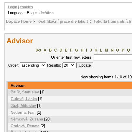
Login
|
cookies
Language: English
čeština
DSpace Home
Kvalifikační práce dle fakult
Fakulta humanitních 
Advisor
0-9
A
B
C
D
E
F
G
H
I
J
K
L
M
N
O
P
Q
Or enter first few letters:
Order:
Results:
Now showing items 1-10 of 10
Advisor
Balík, Stanislav
[1]
Gulová, Lenka
[1]
Jůzl, Miloslav
[1]
Nedoma, Ivan
[1]
Němcová, Zuzana
[20]
Oralová, Renata
[2]