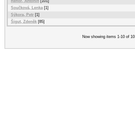
Řehoř, Antonín
[101]
Součková, Lenka
[1]
Sýkora, Petr
[1]
Šigut, Zdeněk
[85]
Now showing items 1-10 of 10