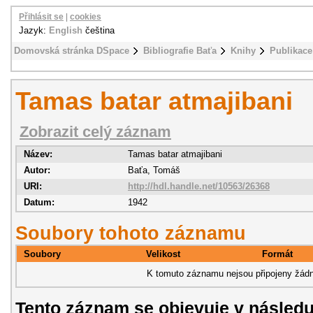
Přihlásit se
|
cookies
Jazyk:
English
čeština
Domovská stránka DSpace
Bibliografie Baťa
Knihy
Publikace 
Tamas batar atmajibani
Zobrazit celý záznam
Název:
Tamas batar atmajibani
Autor:
Baťa, Tomáš
URI:
http://hdl.handle.net/10563/26368
Datum:
1942
Soubory tohoto záznamu
Soubory
Velikost
Formát
K tomuto záznamu nejsou připojeny žádn
Tento záznam se objevuje v následu