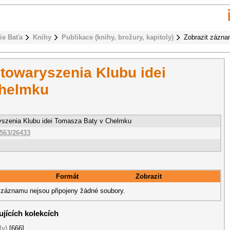
fie Baťa
Knihy
Publikace (knihy, brožury, kapitoly)
Zobrazit zázn
Stowaryszenia Klubu idei
Chelmku
yszenia Klubu idei Tomasza Baty v Chelmku
0563/26433
Formát
Zobrazit
záznamu nejsou připojeny žádné soubory.
jících kolekcích
ly)
[666]