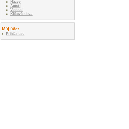
Názvy
Autoři
Vedoucí
Klíčová slova
Můj účet
Přihlásit se