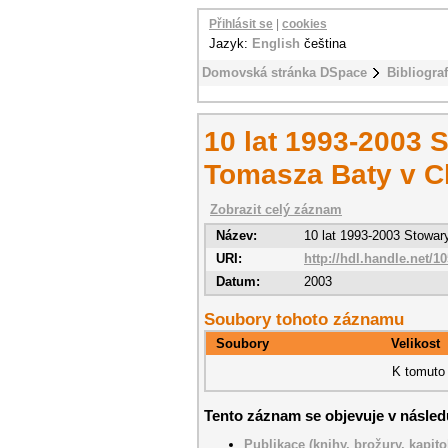
Přihlásit se
|
cookies
Jazyk:
English
čeština
Domovská stránka DSpace
Bibliogra
10 lat 1993-2003 
Tomasza Baty v 
Zobrazit celý záznam
Název:
10 lat 1993-2003 Stowar
URI:
http://hdl.handle.net/1
Datum:
2003
Soubory tohoto záznamu
Soubory
Velikost
K tomuto 
Tento záznam se objevuje v následu
Publikace (knihy, brožury, kapito