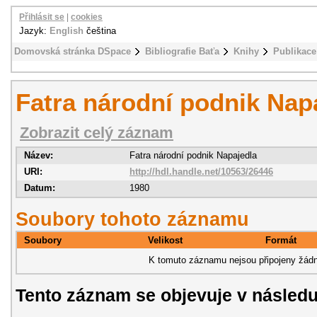
Přihlásit se
|
cookies
Jazyk:
English
čeština
Domovská stránka DSpace
Bibliografie Baťa
Knihy
Publikace 
Fatra národní podnik Nap
Zobrazit celý záznam
Název:
Fatra národní podnik Napajedla
URI:
http://hdl.handle.net/10563/26446
Datum:
1980
Soubory tohoto záznamu
Soubory
Velikost
Formát
K tomuto záznamu nejsou připojeny žádn
Tento záznam se objevuje v následu