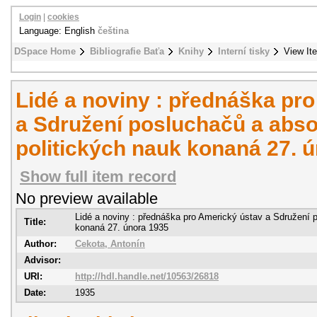
Login
|
cookies
Language: English
čeština
DSpace Home
Bibliografie Baťa
Knihy
Interní tisky
View It
Lidé a noviny : přednáška pr
a Sdružení posluchačů a abso
politických nauk konaná 27. 
Show full item record
No preview available
Lidé a noviny : přednáška pro Americký ústav a Sdružení 
Title:
konaná 27. února 1935
Author:
Cekota, Antonín
Advisor:
URI:
http://hdl.handle.net/10563/26818
Date:
1935