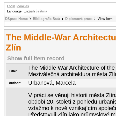
Login
|
cookies
Language: English
čeština
DSpace Home
Bibliografie Baťa
Diplomové práce
View Item
The Middle-War Architectu
Zlín
Show full item record
The Middle-War Architecture of the
Title:
Meziválečná architektura města Zl
Urbanová, Marcela
Author:
V práci se věnuji historii města Zl
období 20. století z pohledu urbani
vztažmo k nově vznikajícím spol
Představuji Zlín jako průmyslové m