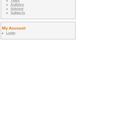
Titles
Authors
Advisor
Subjects
My Account
Login