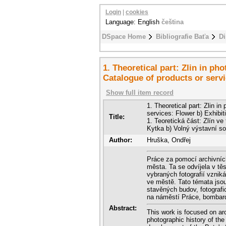
Login
|
cookies
Language: English
čeština
DSpace Home
Bibliografie Baťa
Di
1. Theoretical part: Zlin in pho
Catalogue of products or servi
Show full item record
1. Theoretical part: Zlin in
services: Flower b) Exhibit
Title:
1. Teoretická část: Zlín ve 
Kytka b) Volný výstavní s
Author:
Hruška, Ondřej
Práce za pomocí archivních 
města. Ta se odvíjela v tě
vybraných fotografií vzniká
ve městě. Tato témata jsou
stavěných budov, fotografi
na náměstí Práce, bombardo
Abstract:
This work is focused on ar
photographic history of the