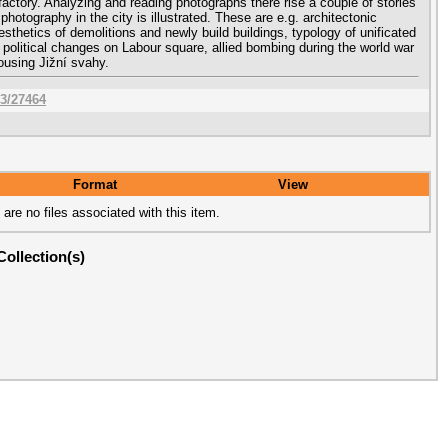
actory. Analyzing and reading photographs there rise a couple of stories
photography in the city is illustrated. These are e.g. architectonic
thetics of demolitions and newly build buildings, typology of unificated
 political changes on Labour square, allied bombing during the world war
ousing Jižní svahy.
63/27464
Format
View
 are no files associated with this item.
Collection(s)