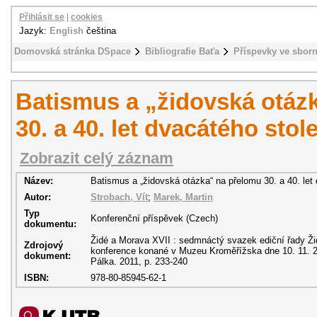
Přihlásit se
|
cookies
Jazyk:
English
čeština
Domovská stránka DSpace
Bibliografie Baťa
Příspevky ve sbor
Batismus a „židovská otáz
30. a 40. let dvacátého stole
Zobrazit celý záznam
Název:
Batismus a „židovská otázka“ na přelomu 30. a 40. let 
Autor:
Strobach, Vít
;
Marek, Martin
Typ
Konferenční příspěvek (Czech)
dokumentu:
Židé a Morava XVII : sedmnáctý svazek ediční řady Ži
Zdrojový
konference konané v Muzeu Kroměřížska dne 10. 11. 201
dokument:
Pálka. 2011, p. 233-240
ISBN:
978-80-85945-62-1