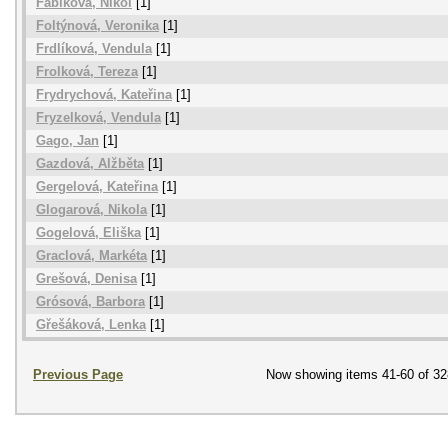
Fabíková, Nikol
[1]
Foltýnová, Veronika
[1]
Frdlíková, Vendula
[1]
Frolková, Tereza
[1]
Frydrychová, Kateřina
[1]
Fryzelková, Vendula
[1]
Gago, Jan
[1]
Gazdová, Alžběta
[1]
Gergelová, Kateřina
[1]
Glogarová, Nikola
[1]
Gogelová, Eliška
[1]
Graclová, Markéta
[1]
Grešová, Denisa
[1]
Grósová, Barbora
[1]
Gřešáková, Lenka
[1]
Previous Page
Now showing items 41-60 of 32