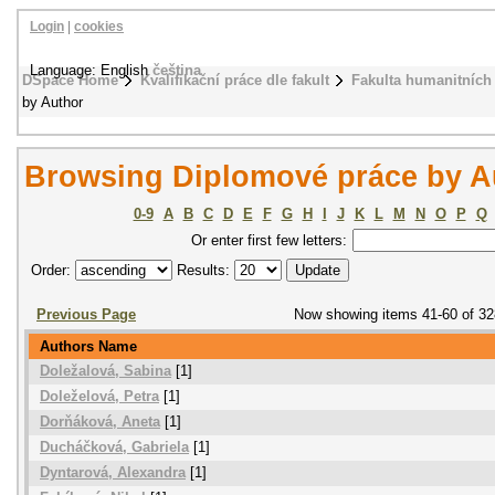
Login
|
cookies
Language: English
čeština
DSpace Home
Kvalifikační práce dle fakult
Fakulta humanitních 
by Author
Browsing Diplomové práce by A
0-9
A
B
C
D
E
F
G
H
I
J
K
L
M
N
O
P
Q
Or enter first few letters:
Order:
Results:
Previous Page
Now showing items 41-60 of 32
Authors Name
Doležalová, Sabina
[1]
Doleželová, Petra
[1]
Dorňáková, Aneta
[1]
Ducháčková, Gabriela
[1]
Dyntarová, Alexandra
[1]