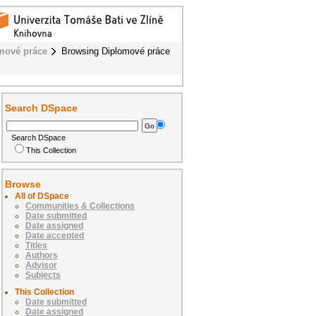
mové práce
Browsing Diplomové práce
Search DSpace
Search DSpace
This Collection
Browse
All of DSpace
Communities & Collections
Date submitted
Date assigned
Date accepted
Titles
Authors
Advisor
Subjects
This Collection
Date submitted
Date assigned