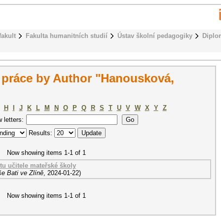
fakult
Fakulta humanitních studií
Ústav školní pedagogiky
Diplo
práce by Author "Hanousková,
H
I
J
K
L
M
N
O
P
Q
R
S
T
U
V
W
X
Y
Z
w letters:
Results:
Now showing items 1-1 of 1
tu učitele mateřské školy
e Bati ve Zlíně
,
2024-01-22
)
Now showing items 1-1 of 1