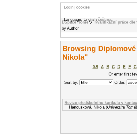
Login
|
cookies
Language: English
čeština
DSpace Home
Kvalifikační práce dle 
by Author
Browsing Diplomové 
Nikola"
0-9
A
B
C
D
E
F
G
Or enter first fe
Sort by:
Order:
Revize předškolního kurikula v kontex
Hanousková, Nikola
(
Univerzita Tomáš