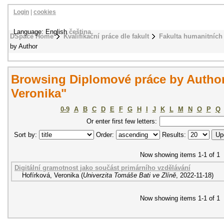
Login
|
cookies
Language: English
čeština
DSpace Home
Kvalifikační práce dle fakult
Fakulta humanitních 
by Author
Browsing Diplomové práce by Author
Veronika"
0-9
A
B
C
D
E
F
G
H
I
J
K
L
M
N
O
P
Q
Or enter first few letters:
Sort by:
Order:
Results:
Now showing items 1-1 of 1
Digitální gramotnost jako součást primárního vzdělávání
Hofírková, Veronika
(
Univerzita Tomáše Bati ve Zlíně
,
2022-11-18
)
Now showing items 1-1 of 1