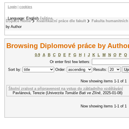
Login
|
cookies
Language: English
čeština
DSpace Home
Kvalifikační práce dle fakult
Fakulta humanitních 
by Author
Browsing Diplomové práce by Author
0-9
A
B
C
D
E
F
G
H
I
J
K
L
M
N
O
P
Q
Or enter first few letters:
Sort by:
Order:
Results:
Now showing items 1-1 of 1
Školní zralost a připravenost na vstup do základního vzdělávání
Pavlánová, Terezie
(
Univerzita Tomáše Bati ve Zlíně
,
2025-01-08
)
Now showing items 1-1 of 1