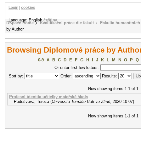
Login
|
cookies
Language: English
čeština
DSpace Home
Kvalifikační práce dle fakult
Fakulta humanitních 
by Author
Browsing Diplomové práce by Author
0-9
A
B
C
D
E
F
G
H
I
J
K
L
M
N
O
P
Q
Or enter first few letters:
Sort by:
Order:
Results:
Now showing items 1-1 of 1
Profesní identita učitelky mateřské školy
Podešvová, Tereza
(
Univerzita Tomáše Bati ve Zlíně
,
2020-10-07
)
Now showing items 1-1 of 1