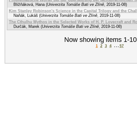
Bližňáková, Hana
(
Univerzita Tomáše Bati ve Zlíně
,
2019-11-08
)
Kim Stanley Robinson's Science in the Capital Trilogy and the Chal
Naňák, Lukáš
(
Univerzita Tomáše Bati ve Zlíně
,
2019-11-08
)
The Cthulhu Mythos in the Selected Works of H. P. Lovecraft and R
Durčák, Marek
(
Univerzita Tomáše Bati ve Zlíně
,
2019-11-08
)
Now showing items 1-10
1
2
3
4
. . .
57