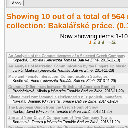
Showing 10 out of a total of 564 
collection: Bakalářské práce. (0
Now showing items 1-10
1
2
3
4
. . .
57
An Analysis of the Competitiveness of a Selected Czech Company
Kopecká, Gabriela
(
Univerzita Tomáše Bati ve Zlíně
,
2015-11-13
)
An Analysis of Marketing Communication by the Fingers Up Music 
Janků, Martina
(
Univerzita Tomáše Bati ve Zlíně
,
2014-11-28
)
Male and Female Interaction: Communication Strategies
Kostková, Hana
(
Univerzita Tomáše Bati ve Zlíně
,
2013-11-29
)
Grammar Differences between British and American English
Procházková, Nikola
(
Univerzita Tomáše Bati ve Zlíně
,
2013-11-29
)
Šikana mezi zaměstnanci a zkušenosti s ní z pohledu manažera
Navrátil, Dominik
(
Univerzita Tomáše Bati ve Zlíně
,
2014-11-28
)
The European Union from the Czech Point of View
Hanko, David
(
Univerzita Tomáše Bati ve Zlíně
,
2013-11-29
)
Zlín and Ybor City: A Comparison of Two Company Towns
Bartasová, Tereza
(
Univerzita Tomáše Bati ve Zlíně
,
2013-11-29
)
Problematische Wörter bei der Übersetzung der fachsprachlichen Te