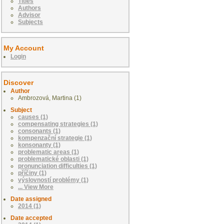
Titles
Authors
Advisor
Subjects
My Account
Login
Discover
Author
Ambrozová, Martina (1)
Subject
causes (1)
compensating strategies (1)
consonants (1)
kompenzační strategie (1)
konsonanty (1)
problematic areas (1)
problematické oblasti (1)
pronunciation difficulties (1)
příčiny (1)
výslovností problémy (1)
... View More
Date assigned
2014 (1)
Date accepted