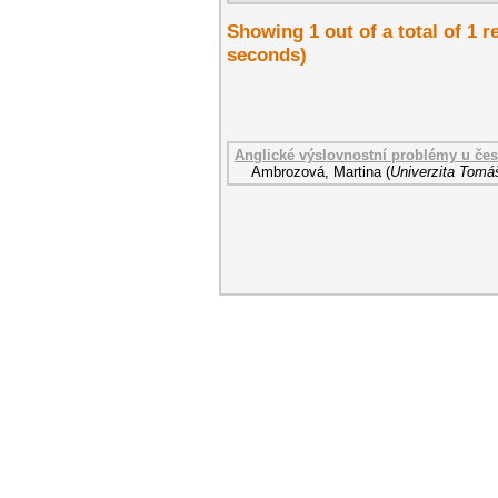
Showing 1 out of a total of 1 r
seconds)
Anglické výslovnostní problémy u čes
Ambrozová, Martina
(
Univerzita Tomáš