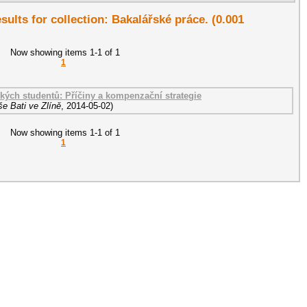
esults for collection: Bakalářské práce. (0.001
Now showing items 1-1 of 1
1
kých studentů: Příčiny a kompenzační strategie
e Bati ve Zlíně
,
2014-05-02
)
Now showing items 1-1 of 1
1