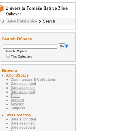
r
Bakalářské práce
Search
Search DSpace
Search DSpace
This Collection
Browse
All of DSpace
Communities & Collections
Date submitted
Date assigned
Date accepted
Titles
Authors
Advisor
Subjects
This Collection
Date submitted
Date assigned
Date accepted