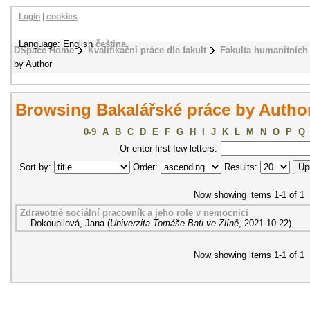
Login
|
cookies
Language: English
čeština
DSpace Home
Kvalifikační práce dle fakult
Fakulta humanitních 
by Author
Browsing Bakalářské práce by Autho
0-9
A
B
C
D
E
F
G
H
I
J
K
L
M
N
O
P
Q
Or enter first few letters:
Sort by:
Order:
Results:
Now showing items 1-1 of 1
Zdravotně sociální pracovník a jeho role v nemocnici
Dokoupilová, Jana
(
Univerzita Tomáše Bati ve Zlíně
,
2021-10-22
)
Now showing items 1-1 of 1