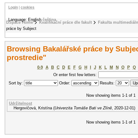
Login
|
cookies
Language: English
čeština
DSpace Home
Kvalifikační práce dle fakult
Fakulta multimediál
práce by Subject
Browsing Bakalářské práce by Subjec
prostredie"
0-9
A
B
C
D
E
F
G
H
I
J
K
L
M
N
O
P
Q
Or enter first few letters:
Sort by:
Order:
Results:
Now showing items 1-1 of 1
Udržitelnost
Hergovičová, Kristína
(
Univerzita Tomáše Bati ve Zlíně
,
2020-12-01
)
Now showing items 1-1 of 1