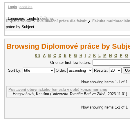
Login
|
cookies
Language: English
čeština
DSpace Home
Kvalifikační práce dle fakult
Fakulta multimediál
práce by Subject
Browsing Diplomové práce by Subj
0-9
A
B
C
D
E
F
G
H
I
J
K
L
M
N
O
P
Q
Or enter first few letters:
Sort by:
Order:
Results:
Now showing items 1-1 of 1
Postavení obuvnického řemesla v době konzumerismu
Hergovičová, Kristína
(
Univerzita Tomáše Bati ve Zlíně
,
2023-11-01
)
Now showing items 1-1 of 1