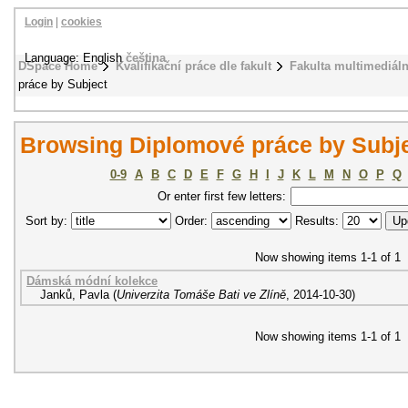
Login
|
cookies
Language: English
čeština
DSpace Home
Kvalifikační práce dle fakult
Fakulta multimediál
práce by Subject
Browsing Diplomové práce by Subje
0-9
A
B
C
D
E
F
G
H
I
J
K
L
M
N
O
P
Q
Or enter first few letters:
Sort by:
Order:
Results:
Now showing items 1-1 of 1
Dámská módní kolekce
Janků, Pavla
(
Univerzita Tomáše Bati ve Zlíně
,
2014-10-30
)
Now showing items 1-1 of 1