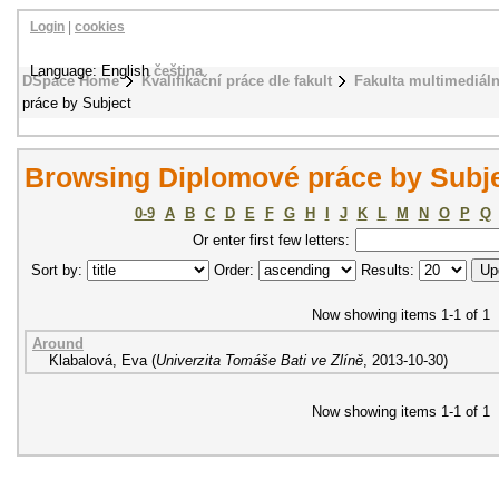
Login
|
cookies
Language: English
čeština
DSpace Home
Kvalifikační práce dle fakult
Fakulta multimediál
práce by Subject
Browsing Diplomové práce by Subj
0-9
A
B
C
D
E
F
G
H
I
J
K
L
M
N
O
P
Q
Or enter first few letters:
Sort by:
Order:
Results:
Now showing items 1-1 of 1
Around
Klabalová, Eva
(
Univerzita Tomáše Bati ve Zlíně
,
2013-10-30
)
Now showing items 1-1 of 1