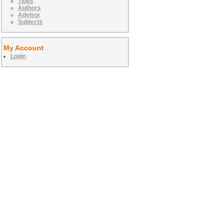
Titles
Authors
Advisor
Subjects
My Account
Login