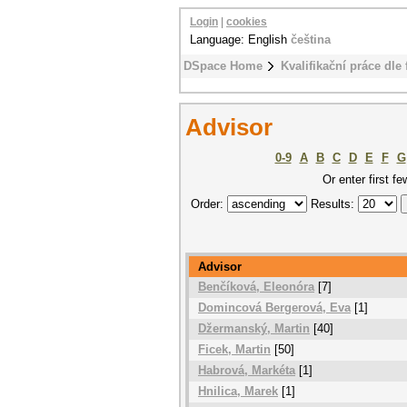
Login
|
cookies
Language: English
čeština
DSpace Home
Kvalifikační práce dle 
Advisor
0-9
A
B
C
D
E
F
G
Or enter first fe
Order:
Results:
Advisor
Benčíková, Eleonóra
[7]
Domincová Bergerová, Eva
[1]
Džermanský, Martin
[40]
Ficek, Martin
[50]
Habrová, Markéta
[1]
Hnilica, Marek
[1]