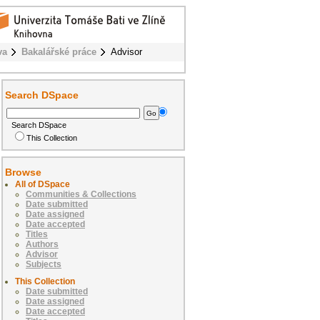
va
Bakalářské práce
Advisor
Search DSpace
Search DSpace
This Collection
Browse
All of DSpace
Communities & Collections
Date submitted
Date assigned
Date accepted
Titles
Authors
Advisor
Subjects
This Collection
Date submitted
Date assigned
Date accepted