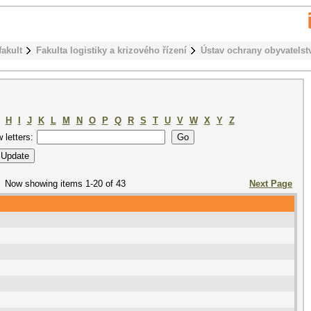
fakult
Fakulta logistiky a krizového řízení
Ústav ochrany obyvatelst
H
I
J
K
L
M
N
O
P
Q
R
S
T
U
V
W
X
Y
Z
w letters:
Now showing items 1-20 of 43
Next Page