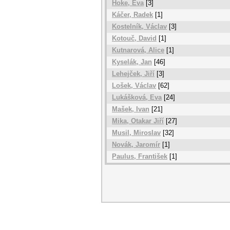
Hoke, Eva
[3]
Káčer, Radek
[1]
Kostelník, Václav
[3]
Kotouč, David
[1]
Kutnarová, Alice
[1]
Kyselák, Jan
[46]
Lehejček, Jiří
[3]
Lošek, Václav
[62]
Lukášková, Eva
[24]
Mašek, Ivan
[21]
Mika, Otakar Jiří
[27]
Musil, Miroslav
[32]
Novák, Jaromír
[1]
Paulus, František
[1]