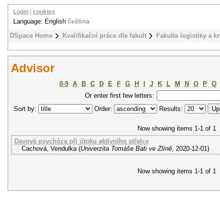
Login
|
cookies
Language: English
čeština
DSpace Home
Kvalifikační práce dle fakult
Fakulta logistiky a k
Advisor
0-9
A
B
C
D
E
F
G
H
I
J
K
L
M
N
O
P
Q
Or enter first few letters:
Sort by:
Order:
Results:
Now showing items 1-1 of 1
Davová psychóza při útoku aktivního střelce
Cachová, Vendulka
(
Univerzita Tomáše Bati ve Zlíně
,
2020-12-01
)
Now showing items 1-1 of 1