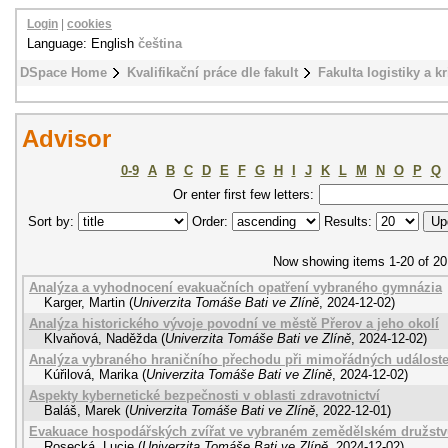
Login
|
cookies
Language: English
čeština
DSpace Home
Kvalifikační práce dle fakult
Fakulta logistiky a k
Advisor
0-9
A
B
C
D
E
F
G
H
I
J
K
L
M
N
O
P
Q
Or enter first few letters:
Sort by:
Order:
Results:
Now showing items 1-20 of 20
Analýza a vyhodnocení evakuačních opatření vybraného gymnázia
Karger, Martin
(
Univerzita Tomáše Bati ve Zlíně
,
2024-12-02
)
Analýza historického vývoje povodní ve městě Přerov a jeho okolí
Klvaňová, Naděžda
(
Univerzita Tomáše Bati ve Zlíně
,
2024-12-02
)
Analýza vybraného hraničního přechodu při mimořádných událost
Kúřilová, Marika
(
Univerzita Tomáše Bati ve Zlíně
,
2024-12-02
)
Aspekty kybernetické bezpečnosti v oblasti zdravotnictví
Baláš, Marek
(
Univerzita Tomáše Bati ve Zlíně
,
2022-12-01
)
Evakuace hospodářských zvířat ve vybraném zemědělském družst
Rosecká, Lucie
(
Univerzita Tomáše Bati ve Zlíně
,
2024-12-02
)