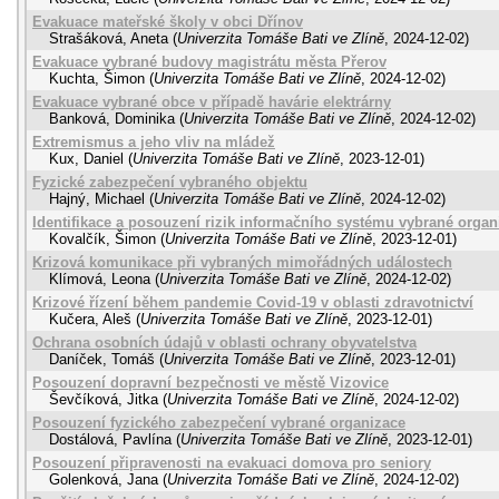
Evakuace mateřské školy v obci Dřínov
Strašáková, Aneta
(
Univerzita Tomáše Bati ve Zlíně
,
2024-12-02
)
Evakuace vybrané budovy magistrátu města Přerov
Kuchta, Šimon
(
Univerzita Tomáše Bati ve Zlíně
,
2024-12-02
)
Evakuace vybrané obce v případě havárie elektrárny
Banková, Dominika
(
Univerzita Tomáše Bati ve Zlíně
,
2024-12-02
)
Extremismus a jeho vliv na mládež
Kux, Daniel
(
Univerzita Tomáše Bati ve Zlíně
,
2023-12-01
)
Fyzické zabezpečení vybraného objektu
Hajný, Michael
(
Univerzita Tomáše Bati ve Zlíně
,
2024-12-02
)
Identifikace a posouzení rizik informačního systému vybrané organ
Kovalčík, Šimon
(
Univerzita Tomáše Bati ve Zlíně
,
2023-12-01
)
Krizová komunikace při vybraných mimořádných událostech
Klímová, Leona
(
Univerzita Tomáše Bati ve Zlíně
,
2024-12-02
)
Krizové řízení během pandemie Covid-19 v oblasti zdravotnictví
Kučera, Aleš
(
Univerzita Tomáše Bati ve Zlíně
,
2023-12-01
)
Ochrana osobních údajů v oblasti ochrany obyvatelstva
Daníček, Tomáš
(
Univerzita Tomáše Bati ve Zlíně
,
2023-12-01
)
Posouzení dopravní bezpečnosti ve městě Vizovice
Ševčíková, Jitka
(
Univerzita Tomáše Bati ve Zlíně
,
2024-12-02
)
Posouzení fyzického zabezpečení vybrané organizace
Dostálová, Pavlína
(
Univerzita Tomáše Bati ve Zlíně
,
2023-12-01
)
Posouzení připravenosti na evakuaci domova pro seniory
Golenková, Jana
(
Univerzita Tomáše Bati ve Zlíně
,
2024-12-02
)