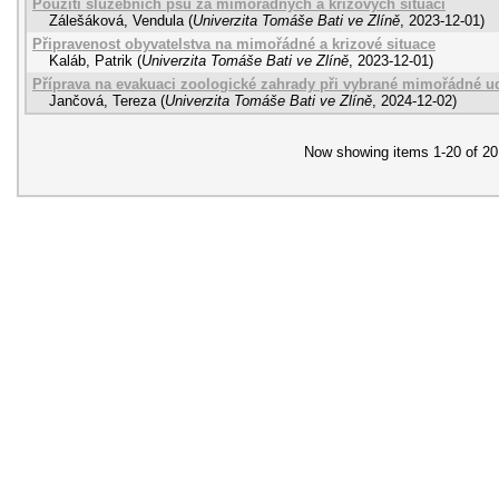
Použití služebních psů za mimořádných a krizových situací
Zálešáková, Vendula
(
Univerzita Tomáše Bati ve Zlíně
,
2023-12-01
)
Připravenost obyvatelstva na mimořádné a krizové situace
Kaláb, Patrik
(
Univerzita Tomáše Bati ve Zlíně
,
2023-12-01
)
Příprava na evakuaci zoologické zahrady při vybrané mimořádné ud
Jančová, Tereza
(
Univerzita Tomáše Bati ve Zlíně
,
2024-12-02
)
Now showing items 1-20 of 20