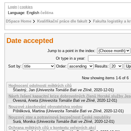
Login
|
cookies
Language: English
čeština
DSpace Home
Kvalifikační práce dle fakult
Fakulta logistiky a k
Date accepted
Jump to a point in the index:
Or type in a year:
Sort by:
Order:
Results:
Now showing items 1-6 of 6
Hodnocení odolnosti měkkých cílů
Šťastný, Jan
(
Univerzita Tomáše Bati ve Zlíně
,
2020-12-01
)
Návrh řešení kapacitní krize dobrovolných členů Horské služby Jes
Ovesná, Aneta
(
Univerzita Tomáše Bati ve Zlíně
,
2020-12-01
)
Nouzové zásobování obyvatelstva vodou
Pištěková, Martina
(
Univerzita Tomáše Bati ve Zlíně
,
2020-12-01
)
Nouzový stav a potravinová bezpečnost České republiky
Surá, Monika
(
Univerzita Tomáše Bati ve Zlíně
,
2020-12-01
)
Ochrana měkkých cílů v kontextu veřejných akcí