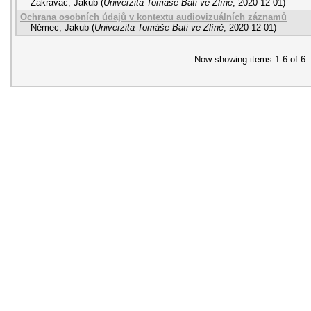
Zakravač, Jakub
(
Univerzita Tomáše Bati ve Zlíně
,
2020-12-01
)
Ochrana osobních údajů v kontextu audiovizuálních záznamů
Němec, Jakub
(
Univerzita Tomáše Bati ve Zlíně
,
2020-12-01
)
Now showing items 1-6 of 6