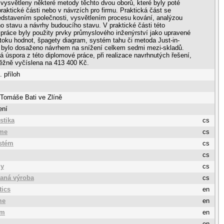
a vysvětleny některé metody těchto dvou oborů, které byly poté
praktické části nebo v návrzích pro firmu. Praktická část se
dstavením společnosti, vysvětlením procesu kování, analýzou
 stavu a návrhy budoucího stavu. V praktické části této
práce byly použity prvky průmyslového inženýrství jako upravené
oku hodnot, špagety diagram, systém tahu či metoda Just-in-
e bylo dosaženo návrhem na snížení celkem sedmi mezi-skladů.
 úspora z této diplomové práce, při realizace navrhnutých řešení,
ěžně vyčíslena na 413 400 Kč.
. příloh
 Tomáše Bati ve Zlíně
ení
istika
cs
ime
cs
stém
cs
cs
dy
cs
aná výroba
cs
tics
en
me
en
em
en
en