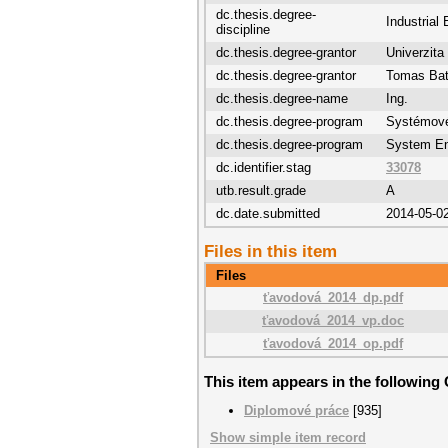
dc.thesis.degree-
Industrial
discipline
dc.thesis.degree-grantor
Univerzit
dc.thesis.degree-grantor
Tomas Bat
dc.thesis.degree-name
Ing.
dc.thesis.degree-program
Systémové 
dc.thesis.degree-program
System En
dc.identifier.stag
33078
utb.result.grade
A
dc.date.submitted
2014-05-0
Files in this item
Files
ťavodová_2014_dp.pdf
ťavodová_2014_vp.doc
ťavodová_2014_op.pdf
This item appears in the following 
Diplomové práce
[935]
Show simple item record