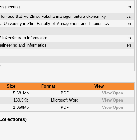
 Engineering
en
a Tomáše Bati ve Zlíně. Fakulta managementu a ekonomiky
cs
a University in Zlín. Faculty of Management and Economics
en
inženýrství a informatika
cs
gineering and Informatics
en
2
Size
Format
View
5.681Mb
PDF
View/
Open
130.5Kb
Microsoft Word
View/
Open
1.050Mb
PDF
View/
Open
Collection(s)