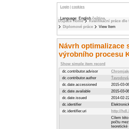
Login
|
cookies
Language: English
čeština
DSpace Home
Kvalifikační práce dle 
Diplomové práce
View Item
Návrh optimalizace s
výrobního procesu K
Show simple item record
dc.contributor.advisor
Chromjako
dc.contributor.author
Ťavodová,
dc.date.accessioned
2015-03-0
dc.date.available
2015-03-0
dc.date.issued
2014-02-2
dc.identifier
Elektroni
dc.identifier.uri
http://hdl
Cílem této
počtu mezi
teoretické