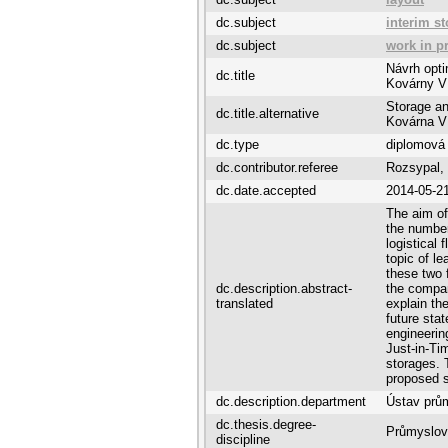
dc.subject
interim s
dc.subject
work in p
Návrh opti
dc.title
Kovárny V
Storage an
dc.title.alternative
Kovárna V
dc.type
diplomová
dc.contributor.referee
Rozsypal,
dc.date.accepted
2014-05-2
The aim of
the number
logistical 
topic of l
these two f
dc.description.abstract-
the compan
translated
explain th
future stat
engineerin
Just-in-Ti
storages. 
proposed s
dc.description.department
Ústav prů
dc.thesis.degree-
Průmyslov
discipline