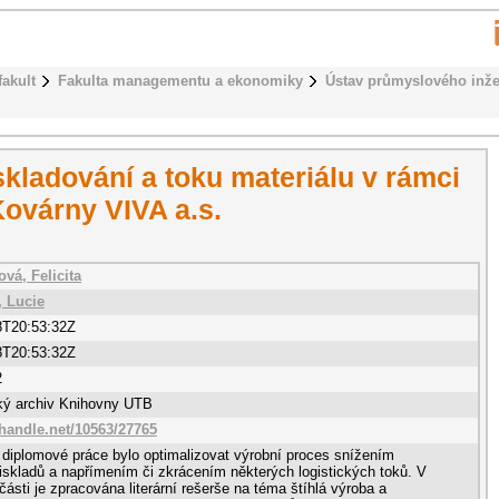
fakult
Fakulta managementu a ekonomiky
Ústav průmyslového inže
kladování a toku materiálu v rámci
ovárny VIVA a.s.
vá, Felicita
 Lucie
8T20:53:32Z
8T20:53:32Z
2
cký archiv Knihovny UTB
.handle.net/10563/27765
 diplomové práce bylo optimalizovat výrobní proces snížením
skladů a napřímením či zkrácením některých logistických toků. V
 části je zpracována literární rešerše na téma štíhlá výroba a