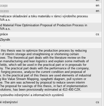
torage
en
rocess
en
malizace skladování a toku materiálu v rámci výrobního procesu
IVA a.s.
d Material Flow Optimisation Proposal of Production Process in
IVA a.s.
 práce
cs
 Zbyněk
1
 this thesis was to optimize the production process by reducing
 of interim storage and straightening or shortening certain
flows. The theoretical part deals with the literature review on the
ean manufacturing and lean logistics and explain some methods of
ields, which will be used in the practical part or in proposals for
y. The practical part deals with the performance of the company,
e forging process, analyze the current condition and proposal of
e. In the practical part of this thesis are used elements of industrial
g like Value Stream Mapping, spaghetti diagram, pull system or
me. The aim was achieved by proposal to reduce seven interim
The proposal for savings of this thesis, in fact of implementation
olutions, has been provisionally estimated at 413 400 CZK.
myslového inženýrství a informačních systémů
é inženýrství
cs