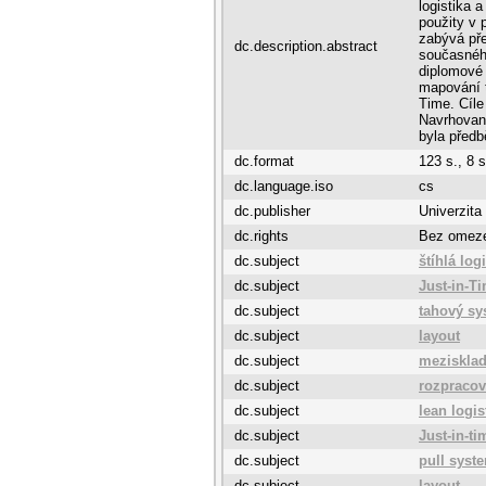
logistika 
použity v 
zabývá pře
dc.description.abstract
současného
diplomové 
mapování t
Time. Cíl
Navrhovaná
byla předb
dc.format
123 s., 8 s
dc.language.iso
cs
dc.publisher
Univerzita
dc.rights
Bez omez
dc.subject
štíhlá log
dc.subject
Just-in-T
dc.subject
tahový sy
dc.subject
layout
dc.subject
meziskla
dc.subject
rozpracov
dc.subject
lean logis
dc.subject
Just-in-ti
dc.subject
pull syst
dc.subject
layout