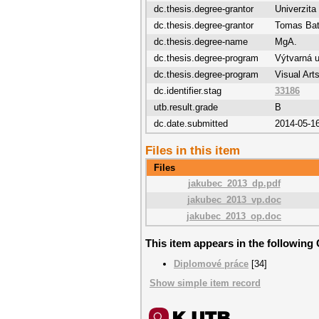
dc.thesis.degree-grantor
Univerzita
dc.thesis.degree-grantor
Tomas Bata
dc.thesis.degree-name
MgA.
dc.thesis.degree-program
Výtvarná 
dc.thesis.degree-program
Visual Art
dc.identifier.stag
33186
utb.result.grade
B
dc.date.submitted
2014-05-1
Files in this item
Files
jakubec_2013_dp.pdf
jakubec_2013_vp.doc
jakubec_2013_op.doc
This item appears in the following 
Diplomové práce
[34]
Show simple item record