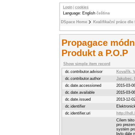
Login
|
cookies
Language: English
čeština
DSpace Home
Kvalifikační práce dle 
Propagace módní
Produkt a P.O.P
Show simple item record
dc.contributor.advisor
Kovařík, 
dc.contributor.author
Jakubec, 
dc.date.accessioned
2015-03-0
dc.date.available
2015-03-0
dc.date.issued
2013-12-0
dc.identifier
Elektroni
dc.identifier.uri
http://hdl
Cílem této
pro prezen
systém pro
bylo dále 