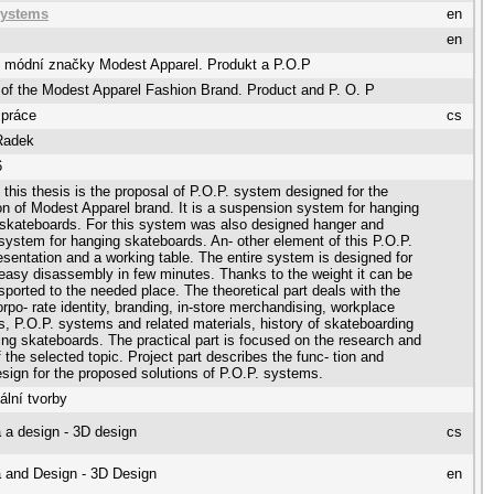
systems
en
en
 módní značky Modest Apparel. Produkt a P.O.P
of the Modest Apparel Fashion Brand. Product and P. O. P
 práce
cs
Radek
6
 this thesis is the proposal of P.O.P. system designed for the
on of Modest Apparel brand. It is a suspension system for hanging
 skateboards. For this system was also designed hanger and
system for hanging skateboards. An- other element of this P.O.P.
resentation and a working table. The entire system is designed for
easy disassembly in few minutes. Thanks to the weight it can be
nsported to the needed place. The theoretical part deals with the
orpo- rate identity, branding, in-store merchandising, workplace
, P.O.P. systems and related materials, history of skateboarding
ing skateboards. The practical part is focused on the research and
 the selected topic. Project part describes the func- tion and
esign for the proposed solutions of P.O.P. systems.
ální tvorby
 a design - 3D design
cs
 and Design - 3D Design
en