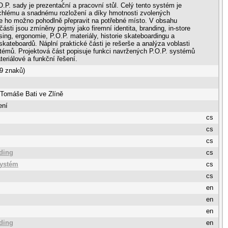
.P. sady je prezentační a pracovní stůl. Celý tento systém je
chlému a snadnému rozložení a díky hmotnosti zvolených
je ho možno pohodlně přepravit na potřebné místo. V obsahu
 části jsou zmíněny pojmy jako firemní identita, branding, in-store
ing, ergonomie, P.O.P. materiály, historie skateboardingu a
skateboardů. Náplní praktické části je rešerše a analýza voblasti
témů. Projektová část popisuje funkci navržených P.O.P. systémů
teriálové a funkční řešení.
9 znaků)
 Tomáše Bati ve Zlíně
ení
cs
cs
cs
ding
cs
systém
cs
cs
en
en
en
ding
en