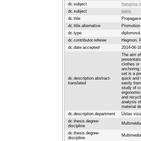
dc.subject
hanging 
dc.subject
table
dc.title
Propagace
dc.title.alternative
Promotion 
dc.type
diplomová
dc.contributor.referee
Hegmon, 
dc.date.accepted
2014-06-1
The aim of
presentati
clothes or
anchoring 
set is a p
dc.description.abstract-
quick and 
translated
easily tra
study of c
ergonomics
and recycl
analysis of
material d
dc.description.department
Ústav vizu
dc.thesis.degree-
Multimédia
discipline
dc.thesis.degree-
Multimedia
discipline