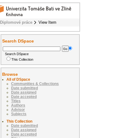
Diplomové práce
View Item
Search DSpace
Search DSpace
This Collection
Browse
All of DSpace
Communities & Collections
Date submitted
Date assigned
Date accepted
Titles
Authors
Advisor
Subjects
This Collection
Date submitted
Date assigned
Date accepted