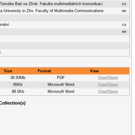
 Tomáše Bati ve Zlíně. Fakulta multimediálních komunikací
cs
 University in Zlín. Faculty of Multimedia Communications
en
umění
cs
s
en
6
Size
Format
View
38.93Mb
PDF
View/
Open
85Kb
Microsoft Word
View/
Open
88.5Kb
Microsoft Word
View/
Open
Collection(s)