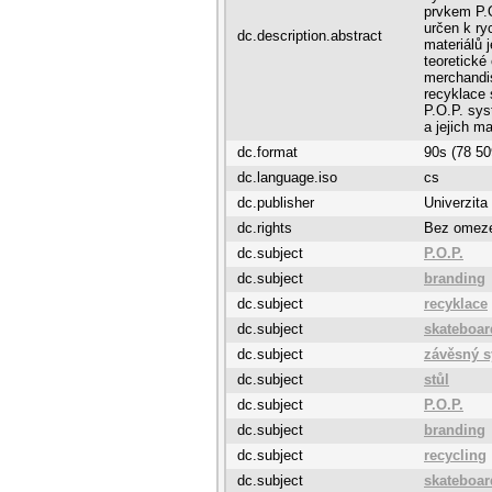
prvkem P.O
určen k ry
dc.description.abstract
materiálů 
teoretické
merchandis
recyklace 
P.O.P. sys
a jejich ma
dc.format
90s (78 50
dc.language.iso
cs
dc.publisher
Univerzita
dc.rights
Bez omez
dc.subject
P.O.P.
dc.subject
branding
dc.subject
recyklace
dc.subject
skateboar
dc.subject
závěsný 
dc.subject
stůl
dc.subject
P.O.P.
dc.subject
branding
dc.subject
recycling
dc.subject
skateboar