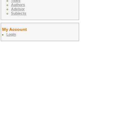
Titles
Authors
Advisor
Subjects
My Account
Login