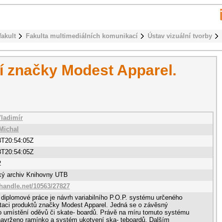
fakult
Fakulta multimediálních komunikací
Ústav vizuální tvorby
 značky Modest Apparel.
Vladimír
Michal
8T20:54:05Z
8T20:54:05Z
2
cký archiv Knihovny UTB
.handle.net/10563/27827
 diplomové práce je návrh variabilního P.O.P. systému určeného
taci produktů značky Modest Apparel. Jedná se o závěsný
 umístění oděvů či skate- boardů. Právě na míru tomuto systému
navrženo ramínko a systém ukotvení ska- teboardů. Dalším