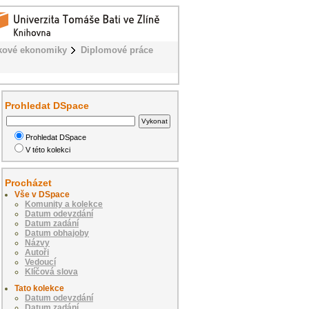
kové ekonomiky
Diplomové práce
Prohledat DSpace
Prohledat DSpace
V této kolekci
Procházet
Vše v DSpace
Komunity a kolekce
Datum odevzdání
Datum zadání
Datum obhajoby
Názvy
Autoři
Vedoucí
Klíčová slova
Tato kolekce
Datum odevzdání
Datum zadání