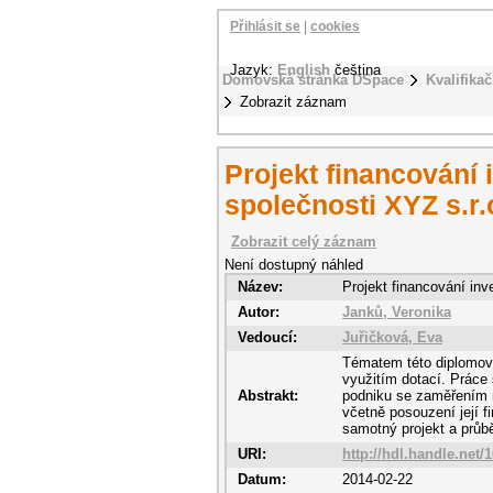
Přihlásit se
|
cookies
Jazyk:
English
čeština
Domovská stránka DSpace
Kvalifikač
Zobrazit záznam
Projekt financování 
společnosti XYZ s.r.
Zobrazit celý záznam
Není dostupný náhled
Název:
Projekt financování inv
Autor:
Janků, Veronika
Vedoucí:
Juřičková, Eva
Tématem této diplomové
využitím dotací. Práce 
Abstrakt:
podniku se zaměřením n
včetně posouzení její fi
samotný projekt a průb
URI:
http://hdl.handle.net/
Datum:
2014-02-22