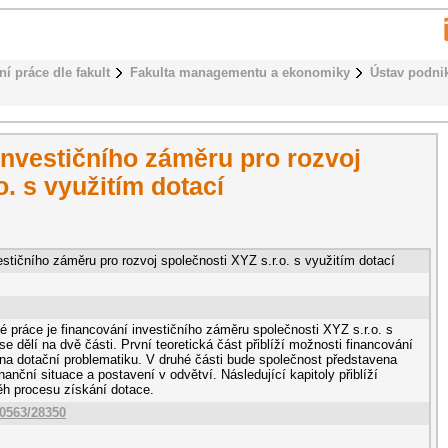
ní práce dle fakult
Fakulta managementu a ekonomiky
Ústav podni
investičního záměru pro rozvoj
o. s využitím dotací
estičního záměru pro rozvoj společnosti XYZ s.r.o. s využitím dotací
 práce je financování investičního záměru společnosti XYZ s.r.o. s
se dělí na dvě části. První teoretická část přiblíží možnosti financování
a dotační problematiku. V druhé části bude společnost představena
nanční situace a postavení v odvětví. Následující kapitoly přiblíží
ěh procesu získání dotace.
10563/28350