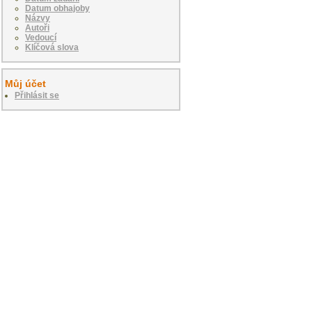
Datum obhajoby
Názvy
Autoři
Vedoucí
Klíčová slova
Můj účet
Přihlásit se