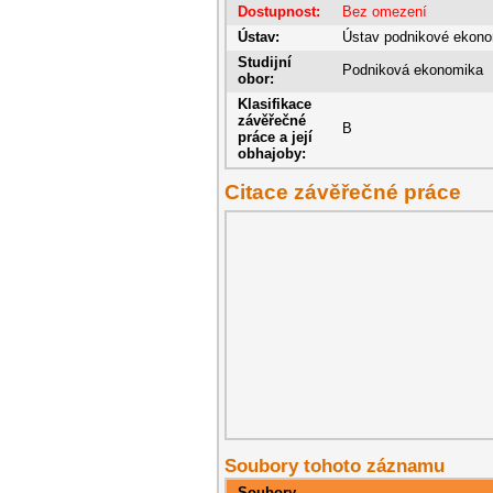
Dostupnost:
Bez omezení
Ústav:
Ústav podnikové ekon
Studijní
Podniková ekonomika
obor:
Klasifikace
závěřečné
B
práce a její
obhajoby:
Citace závěřečné práce
Soubory tohoto záznamu
Soubory