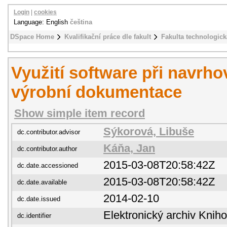
Login
|
cookies
Language: English
čeština
DSpace Home
Kvalifikační práce dle fakult
Fakulta technologick
Využití software při navrho
výrobní dokumentace
Show simple item record
Sýkorová, Libuše
dc.contributor.advisor
Káňa, Jan
dc.contributor.author
2015-03-08T20:58:42Z
dc.date.accessioned
2015-03-08T20:58:42Z
dc.date.available
2014-02-10
dc.date.issued
Elektronický archiv Kni
dc.identifier