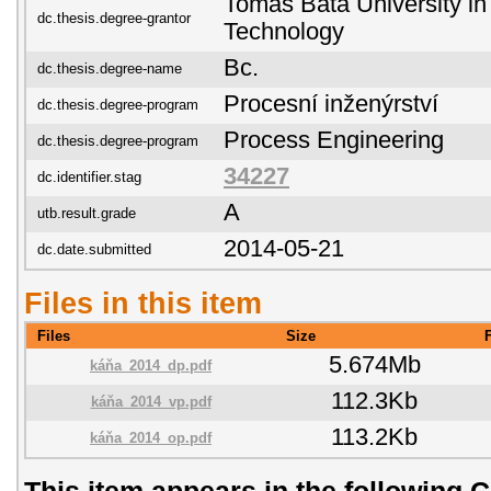
Tomas Bata University in 
dc.thesis.degree-grantor
Technology
Bc.
dc.thesis.degree-name
Procesní inženýrství
dc.thesis.degree-program
Process Engineering
dc.thesis.degree-program
34227
dc.identifier.stag
A
utb.result.grade
2014-05-21
dc.date.submitted
Files in this item
Files
Size
5.674Mb
káňa_2014_dp.pdf
112.3Kb
káňa_2014_vp.pdf
113.2Kb
káňa_2014_op.pdf
This item appears in the following C