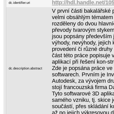
http://hdl.handle.net/1
dc.identifier.uri
V první části bakalářské
velmi obsáhlým tématem 
rozděleny do dvou hlavní
převody tvarovým stykem 
jsou popsány především je
výhody, nevýhody, jejich 
provedení či různé druhy
část této práce popisuje 
aplikací při řešení kon-s
Zde je popsána práce v
dc.description.abstract
softwarech. Prvním je Inv
Autodesk, za vývojem dru
stojí francouzská firma 
Tyto softwarové 3D aplik
samého vzniku, tj. skice 
součástí, přes skládání 
až po jejich výkresovou 