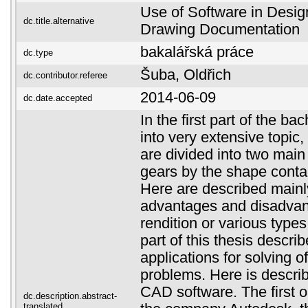
Use of Software in Desig
dc.title.alternative
Drawing Documentation
bakalářská práce
dc.type
Šuba, Oldřich
dc.contributor.referee
2014-06-09
dc.date.accepted
In the first part of the ba
into very extensive topic
are divided into two main
gears by the shape contac
Here are described mainly 
advantages and disadvant
rendition or various types
part of this thesis descri
applications for solving o
problems. Here is descri
CAD software. The first o
dc.description.abstract-
translated