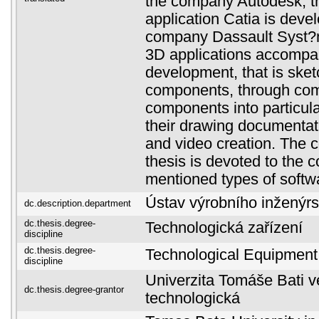
the company Autodesk, t
application Catia is deve
company Dassault Syst?
3D applications accompa
development, that is sketc
components, through com
components into particula
their drawing documentati
and video creation. The c
thesis is devoted to the 
mentioned types of softw
Ústav výrobního inženýrs
dc.description.department
dc.thesis.degree-
Technologická zařízení
discipline
dc.thesis.degree-
Technological Equipment
discipline
Univerzita Tomáše Bati ve
dc.thesis.degree-grantor
technologická