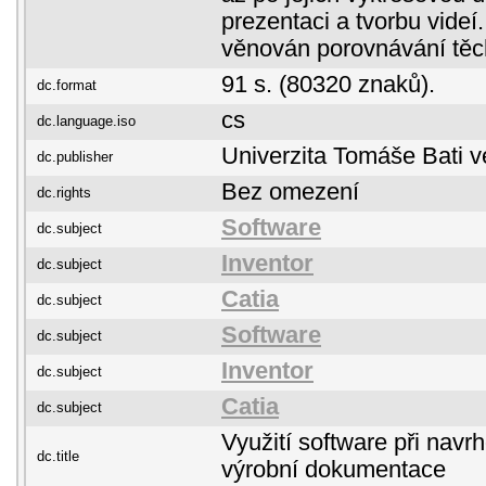
prezentaci a tvorbu videí
věnován porovnávání těc
91 s. (80320 znaků).
dc.format
cs
dc.language.iso
Univerzita Tomáše Bati v
dc.publisher
Bez omezení
dc.rights
Software
dc.subject
Inventor
dc.subject
Catia
dc.subject
Software
dc.subject
Inventor
dc.subject
Catia
dc.subject
Využití software při navr
dc.title
výrobní dokumentace