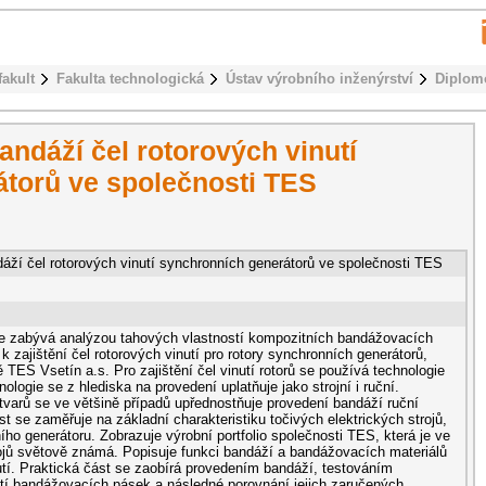
fakult
Fakulta technologická
Ústav výrobního inženýrství
Diplom
ndáží čel rotorových vinutí
torů ve společnosti TES
áží čel rotorových vinutí synchronních generátorů ve společnosti TES
se zabývá analýzou tahových vlastností kompozitních bandážovacích
k zajištění čel rotorových vinutí pro rotory synchronních generátorů,
ě TES Vsetín a.s. Pro zajištění čel vinutí rotorů se používá technologie
ologie se z hlediska na provedení uplatňuje jako strojní i ruční.
tvarů se ve většině případů upřednostňuje provedení bandáží ruční
t se zaměřuje na základní charakteristiku točivých elektrických strojů,
o generátoru. Zobrazuje výrobní portfolio společnosti TES, která je ve
rojů světově známá. Popisuje funkci bandáží a bandážovacích materiálů
utí. Praktická část se zaobírá provedením bandáží, testováním
tí bandážovacích pásek a následné porovnání jejich zaručených