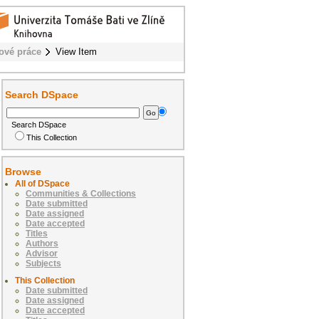
ové práce
View Item
Search DSpace
Search DSpace
This Collection
Browse
All of DSpace
Communities & Collections
Date submitted
Date assigned
Date accepted
Titles
Authors
Advisor
Subjects
This Collection
Date submitted
Date assigned
Date accepted