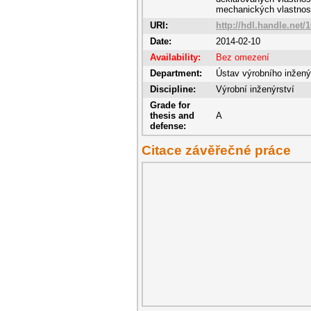
mechanických vlastnost
URI:
http://hdl.handle.net/
Date:
2014-02-10
Availability:
Bez omezení
Department:
Ústav výrobního inžený
Discipline:
Výrobní inženýrství
Grade for
thesis and
A
defense:
Citace závěřečné práce