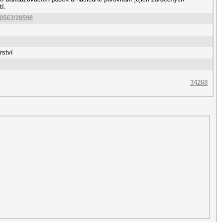
í.
10563/28598
rství
34268