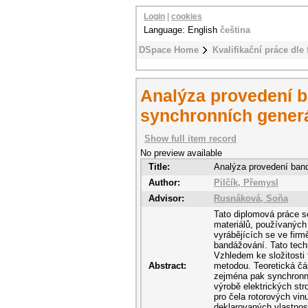
Login
|
cookies
Language: English
čeština
DSpace Home
Kvalifikační práce dle 
Analýza provedení ba
synchronních generá
Show full item record
No preview available
Title:
Analýza provedení band
Author:
Pilčík, Přemysl
Advisor:
Rusnáková, Soňa
Tato diplomová práce 
materiálů, používaných 
vyrábějících se ve firm
bandážování. Tato techn
Vzhledem ke složitosti 
Abstract:
metodou. Teoretická čás
zejména pak synchronníh
výrobě elektrických st
pro čela rotorových vin
deklarovaných vlastnos