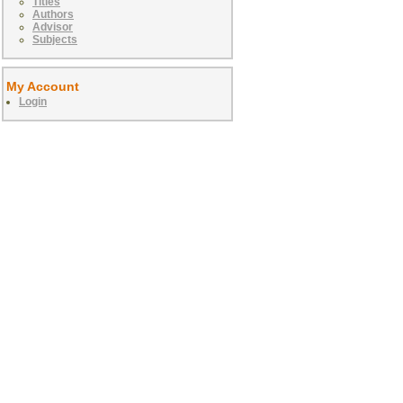
Titles
Authors
Advisor
Subjects
My Account
Login