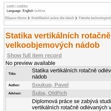
Login
|
cookies
Language: English
čeština
DSpace Home
Kvalifikační práce dle fakult
Fakulta technologick
Statika vertikálních rotačn
velkoobjemových nádob
Show full item record
No preview available
Statika vertikálních rotačně od
Title:
nádob
Soukup, Pavel
Author:
Šuba, Oldřich
Advisor:
Diplomová práce se zabývá studie
vertikálních rotačně odlévaných