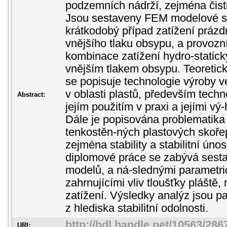
podzemních nádrží, zejména čist
Jsou sestaveny FEM modelové s
krátkodobý případ zatížení práz
vnějšího tlaku obsypu, a provozn
kombinace zatížení hydro-static
vnějším tlakem obsypu. Teoretic
se popisuje technologie výroby 
v oblasti plastů, především techn
Abstract:
jejím použitím v praxi a jejími 
Dále je popisována problematik
tenkostěn-ných plastových skoře
zejména stability a stabilitní únos
diplomové práce se zabývá sest
modelů, a ná-slednými parametri
zahrnujícími vliv tloušťky pláště
zatížení. Výsledky analýz jsou p
z hlediska stabilitní odolnosti.
http://hdl.handle.net/10563/286
URI: