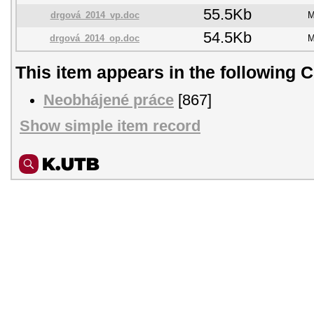
55.5Kb
drgová_2014_vp.doc
M
54.5Kb
drgová_2014_op.doc
M
This item appears in the following C
Neobhájené práce
[867]
Show simple item record