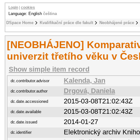
Login
|
cookies
Language: English
čeština
DSpace Home
Kvalifikační práce dle fakult
Neobhájené práce
[NEOBHÁJENO] Komparativ
univerzit třetího věku v Če
Show simple item record
Kalenda, Jan
dc.contributor.advisor
Drgová, Daniela
dc.contributor.author
2015-03-08T21:02:43Z
dc.date.accessioned
2015-03-08T21:02:43Z
dc.date.available
2014-01-27
dc.date.issued
Elektronický archiv Kni
dc.identifier