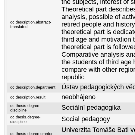
the subjects, interest of 
Theoretical part describe
analysis, possible of acti
dc.description.abstract-
retired people and history
translated
theoretical part is dedicat
third age and motivation 
theoretical part is followe
Comparative analysis ana
the students of third age 
compare with other regio
republic.
Ústav pedagogických vě
dc.description.department
neobhájeno
dc.description.result
dc.thesis.degree-
Sociální pedagogika
discipline
dc.thesis.degree-
Social pedagogy
discipline
Univerzita Tomáše Bati ve
dc.thesis.degree-grantor