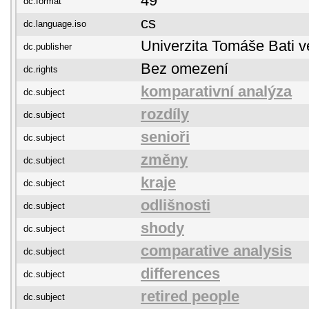
49
dc.format
cs
dc.language.iso
Univerzita Tomáše Bati v
dc.publisher
Bez omezení
dc.rights
komparativní analýza
dc.subject
rozdíly
dc.subject
senioři
dc.subject
změny
dc.subject
kraje
dc.subject
odlišnosti
dc.subject
shody
dc.subject
comparative analysis
dc.subject
differences
dc.subject
retired people
dc.subject