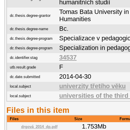
humanitních studií
Tomas Bata University in 
dc.thesis.degree-grantor
Humanities
Bc.
dc.thesis.degree-name
Specializace v pedagogi
dc.thesis.degree-program
Specialization in pedago
dc.thesis.degree-program
34537
dc.identifier.stag
F
utb.result.grade
2014-04-30
dc.date.submitted
univerzity třetího věku
local.subject
universities of the third
local.subject
Files in this item
Files
Size
Form
1.753Mb
drgová_2014_dp.pdf