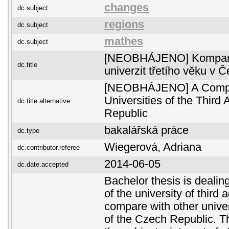
changes
dc.subject
regions
dc.subject
mathes
dc.subject
[NEOBHÁJENO] Komparat
dc.title
univerzit třetího věku v 
[NEOBHÁJENO] A Compar
Universities of the Third
dc.title.alternative
Republic
bakalářská práce
dc.type
Wiegerová, Adriana
dc.contributor.referee
2014-06-05
dc.date.accepted
Bachelor thesis is dealin
of the university of third 
compare with other univer
of the Czech Republic. T