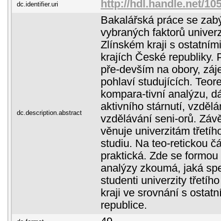
http://hdl.handle.net/1
dc.identifier.uri
Bakalářská práce se zab
vybraných faktorů univerz
Zlínském kraji s ostatními
krajích České republiky.
pře-devším na obory, záj
pohlaví studujících. Teor
kompara-tivní analýzu, d
aktivního stárnutí, vzdělán
dc.description.abstract
vzdělávání seni-orů. Závě
věnuje univerzitám třetíh
studiu. Na teo-retickou č
praktická. Zde se formou
analýzy zkoumá, jaká spe
studenti univerzity třetí
kraji ve srovnání s ostatn
republice.