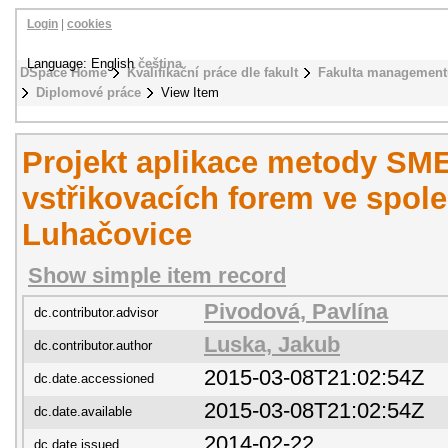
Login
|
cookies
Language: English
čeština
DSpace Home
Kvalifikační práce dle fakult
Fakulta management
Diplomové práce
View Item
Projekt aplikace metody SM
vstřikovacích forem ve společ
Luhačovice
Show simple item record
Pivodová, Pavlína
dc.contributor.advisor
Luska, Jakub
dc.contributor.author
2015-03-08T21:02:54Z
dc.date.accessioned
2015-03-08T21:02:54Z
dc.date.available
2014-02-22
dc.date.issued