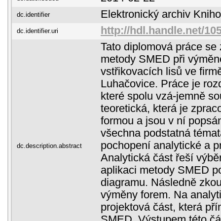
Elektronický archiv Kni
dc.identifier
http://hdl.handle.net/1
dc.identifier.uri
Tato diplomová práce se
metody SMED při výměně
vstřikovacích lisů ve firm
Luhačovice. Práce je rozd
které spolu vzá-jemně sou
teoretická, která je zpra
formou a jsou v ní popsá
všechna podstatná témat
pochopení analytické a pr
dc.description.abstract
Analytická část řeší výběr
aplikaci metody SMED p
diagramu. Následně zko
výměny forem. Na analyt
projektová část, která př
SMED. Výstupem této čás