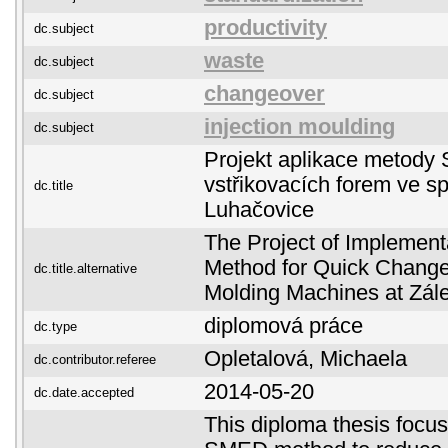
productivity
dc.subject
waste
dc.subject
changeover
dc.subject
injection moulding
dc.subject
Projekt aplikace metod
vstřikovacích forem ve sp
dc.title
Luhačovice
The Project of Implemen
Method for Quick Changeo
dc.title.alternative
Molding Machines at Zále
diplomová práce
dc.type
Opletalová, Michaela
dc.contributor.referee
2014-05-20
dc.date.accepted
This diploma thesis focu