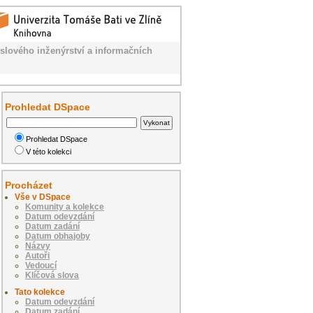
slového inženýrství a informačních
Prohledat DSpace
Prohledat DSpace
V této kolekci
Procházet
Vše v DSpace
Komunity a kolekce
Datum odevzdání
Datum zadání
Datum obhajoby
Názvy
Autoři
Vedoucí
Klíčová slova
Tato kolekce
Datum odevzdání
Datum zadání