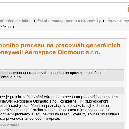
ní práce dle fakult
Fakulta managementu a ekonomiky
Ústav průmy
t záznam
robního procesu na pracovišti generálních
oneywell Aerospace Olomouc s.r.o.
robního procesu na pracovišti generálních oprav ve společnosti
lomouc s.r.o.
e je projekt zefektivnění výrobního procesu na pracovišti generálních
oneywell Aeropsace Olomouc s.r.o., konkrétně FPI (fluorescenční
oretická část je zaměřená na poznatky, které se vztahují k danému
 analýza obsahující rozbor součastného stavu a jeho vyhodnocení.
onkrétní problémy a jsou navrhnuta řešení, která by součastnou situaci
ráce je věnován zhodnocení projektu.
10563/28842