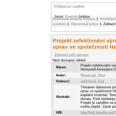
Přihlásit se
|
cookies
Jazyk:
English
čeština
Domovská stránka DSpace
Kvalifikač
systémů
Diplomové práce
Zobrazi
Projekt zefektivnění vý
oprav ve společnosti H
Zobrazit celý záznam
Není dostupný náhled
Projekt zefektivnění vý
Název:
Honeywell Aerospace O
Autor:
Rýparová, Olga
Vedoucí:
Juřičková, Eva
Tématem diplomové prác
oprav ve společnosti H
kapilární kontrola). Te
Abstrakt:
tématu. Poté následuje
Projekt je zaměřen na k
mohla zlepšit. Závěr p
URI:
http://hdl.handle.net/