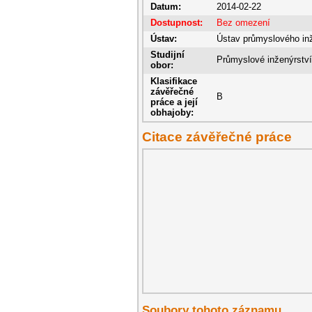
Datum:
2014-02-22
Dostupnost:
Bez omezení
Ústav:
Ústav průmyslového in
Studijní
Průmyslové inženýrství
obor:
Klasifikace
závěřečné
B
práce a její
obhajoby:
Citace závěřečné práce
Soubory tohoto záznamu