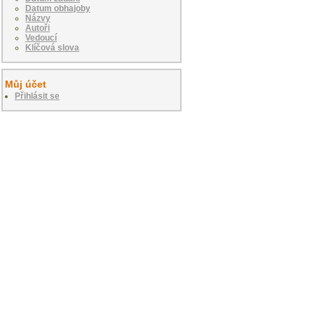
Datum obhajoby
Názvy
Autoři
Vedoucí
Klíčová slova
Můj účet
Přihlásit se