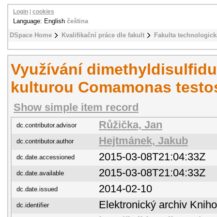
Login
|
cookies
Language: English
čeština
DSpace Home
Kvalifikační práce dle fakult
Fakulta technologick
Využívání dimethyldisulfidu
kulturou Comamonas testo
Show simple item record
Růžička, Jan
dc.contributor.advisor
Hejtmánek, Jakub
dc.contributor.author
2015-03-08T21:04:33Z
dc.date.accessioned
2015-03-08T21:04:33Z
dc.date.available
2014-02-10
dc.date.issued
Elektronický archiv Kni
dc.identifier