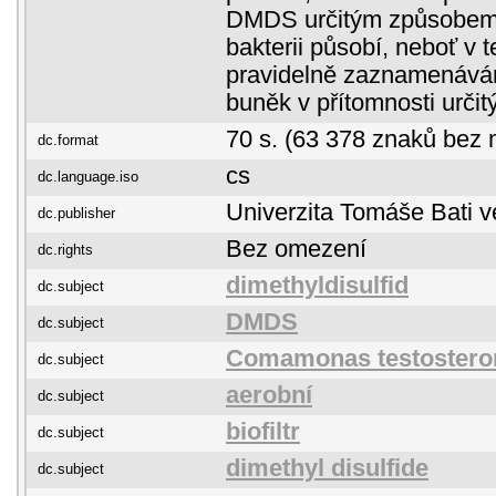
DMDS určitým způsobem
bakterii působí, neboť v 
pravidelně zaznamenává
buněk v přítomnosti urči
70 s. (63 378 znaků bez 
dc.format
cs
dc.language.iso
Univerzita Tomáše Bati v
dc.publisher
Bez omezení
dc.rights
dimethyldisulfid
dc.subject
DMDS
dc.subject
Comamonas testostero
dc.subject
aerobní
dc.subject
biofiltr
dc.subject
dimethyl disulfide
dc.subject