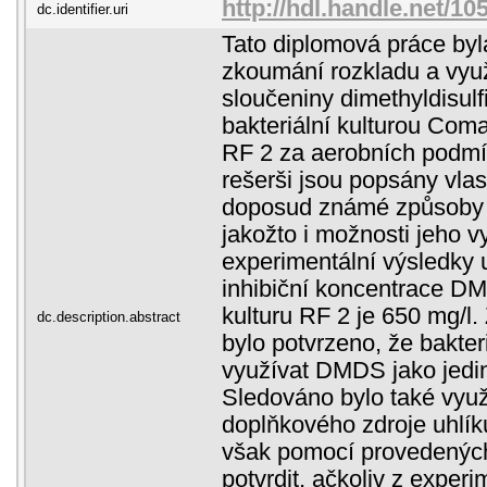
http://hdl.handle.net/1
dc.identifier.uri
Tato diplomová práce by
zkoumání rozkladu a využ
sloučeniny dimethyldisul
bakteriální kulturou Com
RF 2 za aerobních podmín
rešerši jsou popsány vla
doposud známé způsoby j
jakožto i možnosti jeho vy
experimentální výsledky 
inhibiční koncentrace DM
kulturu RF 2 je 650 mg/l.
dc.description.abstract
bylo potvrzeno, že bakter
využívat DMDS jako jediný
Sledováno bylo také vyu
doplňkového zdroje uhlíku
však pomocí provedených
potvrdit, ačkoliv z exper