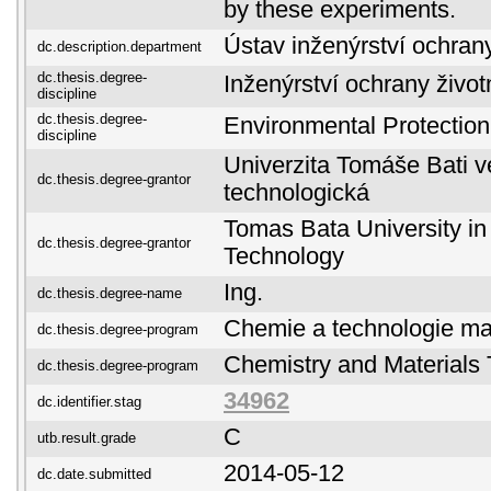
by these experiments.
Ústav inženýrství ochrany
dc.description.department
dc.thesis.degree-
Inženýrství ochrany život
discipline
dc.thesis.degree-
Environmental Protection
discipline
Univerzita Tomáše Bati ve
dc.thesis.degree-grantor
technologická
Tomas Bata University in 
dc.thesis.degree-grantor
Technology
Ing.
dc.thesis.degree-name
Chemie a technologie mat
dc.thesis.degree-program
Chemistry and Materials
dc.thesis.degree-program
34962
dc.identifier.stag
C
utb.result.grade
2014-05-12
dc.date.submitted