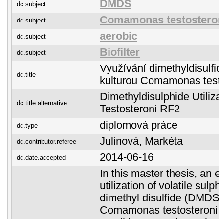
DMDS
dc.subject
Comamonas testostero
dc.subject
aerobic
dc.subject
Biofilter
dc.subject
Využívání dimethyldisulfi
dc.title
kulturou Comamonas test
Dimethyldisulphide Utili
dc.title.alternative
Testosteroni RF2
diplomová práce
dc.type
Julinová, Markéta
dc.contributor.referee
2014-06-16
dc.date.accepted
In this master thesis, an
utilization of volatile su
dimethyl disulfide (DMDS)
Comamonas testosteroni 