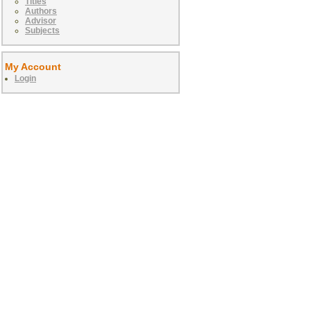
Titles
Authors
Advisor
Subjects
My Account
Login