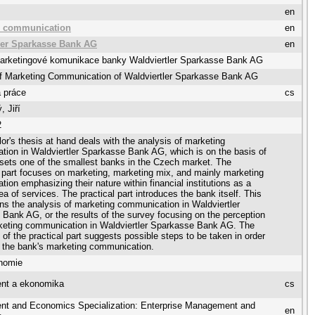
en
g communication
en
ler Sparkasse Bank AG
en
arketingové komunikace banky Waldviertler Sparkasse Bank AG
of Marketing Communication of Waldviertler Sparkasse Bank AG
 práce
cs
, Jiří
2
or's thesis at hand deals with the analysis of marketing
ion in Waldviertler Sparkasse Bank AG, which is on the basis of
assets one of the smallest banks in the Czech market. The
l part focuses on marketing, marketing mix, and mainly marketing
ion emphasizing their nature within financial institutions as a
ea of services. The practical part introduces the bank itself. This
ins the analysis of marketing communication in Waldviertler
Bank AG, or the results of the survey focusing on the perception
keting communication in Waldviertler Sparkasse Bank AG. The
 of the practical part suggests possible steps to be taken in order
 the bank's marketing communication.
nomie
nt a ekonomika
cs
t and Economics Specialization: Enterprise Management and
en