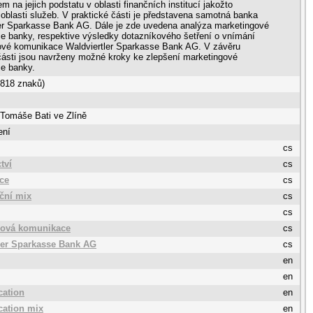
em na jejich podstatu v oblasti finančních institucí jakožto
 oblasti služeb. V praktické části je představena samotná banka
ler Sparkasse Bank AG. Dále je zde uvedena analýza marketingové
 banky, respektive výsledky dotazníkového šetření o vnímání
ové komunikace Waldviertler Sparkasse Bank AG. V závěru
části jsou navrženy možné kroky ke zlepšení marketingové
e banky.
 818 znaků)
 Tomáše Bati ve Zlíně
ení
cs
tví
cs
ce
cs
ční mix
cs
cs
gová komunikace
cs
ler Sparkasse Bank AG
cs
en
en
ation
en
ation mix
en