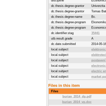
discipline
Economic
dc.thesis.degree-grantor
Univerzit
dc.thesis.degree-grantor
Tomas Bat
dc.thesis.degree-name
Bc.
dc.thesis.degree-program
Ekonomik
dc.thesis.degree-program
Economic
dc.identifier.stag
35441
utb.result.grade
A
dc.date.submitted
2014-05-1
local.subject
elektroni
local.subject
elektrote
local.subject
postavení
local.subject
electroni
local.subject
electric e
local.subject
market po
Files in this item
Files
burian_2014_dp.pdf
burian_2014_vp.doc