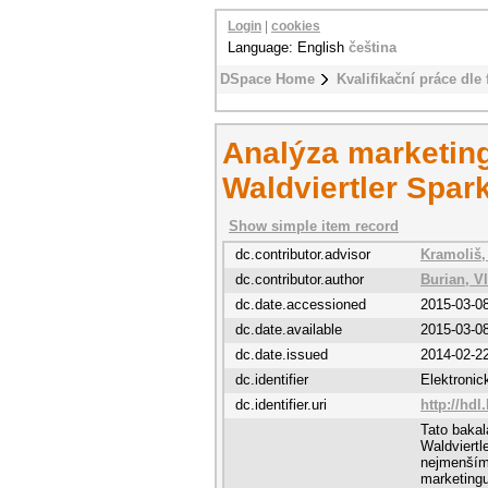
Login
|
cookies
Language: English
čeština
DSpace Home
Kvalifikační práce dle 
Analýza marketin
Waldviertler Spa
Show simple item record
dc.contributor.advisor
Kramoliš,
dc.contributor.author
Burian, V
dc.date.accessioned
2015-03-0
dc.date.available
2015-03-0
dc.date.issued
2014-02-2
dc.identifier
Elektroni
dc.identifier.uri
http://hdl
Tato baka
Waldviertl
nejmenším
marketing