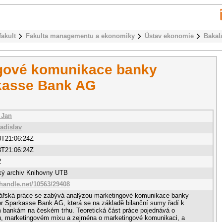
fakult
Fakulta managementu a ekonomiky
Ústav ekonomie
Bakal
gové komunikace banky
rkasse Bank AG
 Jan
ladislav
8T21:06:24Z
8T21:06:24Z
2
cký archiv Knihovny UTB
.handle.net/10563/29408
lářská práce se zabývá analýzou marketingové komunikace banky
er Sparkasse Bank AG, která se na základě bilanční sumy řadí k
 bankám na českém trhu. Teoretická část práce pojednává o
u, marketingovém mixu a zejména o marketingové komunikaci, a