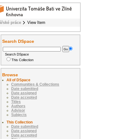
ářské práce
View Item
Search DSpace
Search DSpace
This Collection
Browse
All of DSpace
Communities & Collections
Date submitted
Date assigned
Date accepted
Titles
Authors
Advisor
Subjects
This Collection
Date submitted
Date assigned
Date accepted