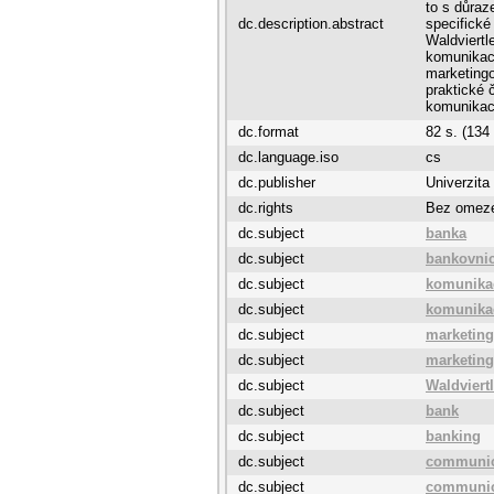
to s důraz
dc.description.abstract
specifické
Waldviert
komunikace
marketing
praktické 
komunikac
dc.format
82 s. (134
dc.language.iso
cs
dc.publisher
Univerzita
dc.rights
Bez omez
dc.subject
banka
dc.subject
bankovnic
dc.subject
komunika
dc.subject
komunika
dc.subject
marketing
dc.subject
marketin
dc.subject
Waldviert
dc.subject
bank
dc.subject
banking
dc.subject
communic
dc.subject
communic