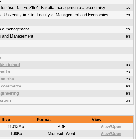
s
a Tomáše Bati ve Zlíně. Fakulta managementu a ekonomiky
cs
a University in Zlín. Faculty of Management and Economics
en
a a management
cs
s and Management
en
6
cký obchod
cs
chnika
cs
 na trhu
cs
c commerce
en
ngineering
en
sition
en
Size
Format
View
8.013Mb
PDF
View/
Open
130Kb
Microsoft Word
View/
Open