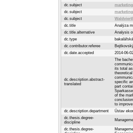
dc.subject
marketing
dc.subject
marketin
dc.subject
Waldviert
dc.title
Analýza m
dc.title.alternative
Analysis 
dc.type
bakalářská
dc.contributor.referee
Bejtkovský
dc.date.accepted
2014-06-0
The bachel
communicat
its total 
theoretica
communicat
dc.description.abstract-
specific ar
translated
part conta
Sparkasse 
of the mar
conclusion
to improve
dc.description.department
Ústav eko
dc.thesis.degree-
Manageme
discipline
dc.thesis.degree-
Managemen