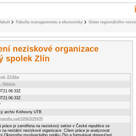
fakult
Fakulta managementu a ekonomiky
Ústav regionálního rozvo
ní neziskové organizace
ý spolek Zlín
vá, Eliška
, Helena
8T21:06:33Z
8T21:06:33Z
7
cký archiv Knihovny UTB
.handle.net/10563/29435
 práce je zaměřena na neziskový sektor v České republice se
na nestátní neziskové organizace. Cílem práce je analyzovat
í Okresního mysliveckého spolku Zlín a formulovat doporučení