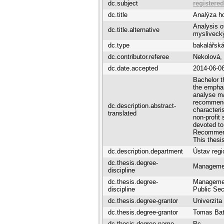
dc.subject
registere
dc.title
Analýza ho
Analysis o
dc.title.alternative
myslivecký
dc.type
bakalářská
dc.contributor.referee
Nekolová,
dc.date.accepted
2014-06-0
Bachelor t
the emphas
analyse m
recommenda
dc.description.abstract-
characteris
translated
non-profit
devoted to
Recommenda
This thesi
dc.description.department
Ústav regi
dc.thesis.degree-
Manageme
discipline
dc.thesis.degree-
Managemen
discipline
Public Sec
dc.thesis.degree-grantor
Univerzit
dc.thesis.degree-grantor
Tomas Bat
dc.thesis.degree-name
Bc.