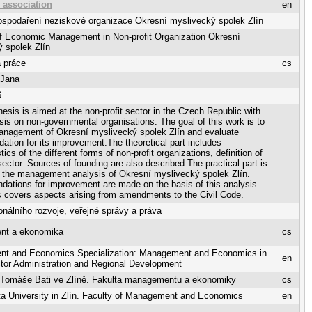
d association
en
spodaření neziskové organizace Okresní myslivecký spolek Zlín
f Economic Management in Non-profit Organization Okresní
 spolek Zlín
 práce
cs
 Jana
6
hesis is aimed at the non-profit sector in the Czech Republic with
is on non-governmental organisations. The goal of this work is to
anagement of Okresní myslivecký spolek Zlín and evaluate
tion for its improvement.The theoretical part includes
tics of the different forms of non-profit organizations, definition of
 sector. Sources of founding are also described.The practical part is
 the management analysis of Okresní myslivecký spolek Zlín.
tions for improvement are made on the basis of this analysis.
s covers aspects arising from amendments to the Civil Code.
onálního rozvoje, veřejné správy a práva
nt a ekonomika
cs
t and Economics Specialization: Management and Economics in
en
tor Administration and Regional Development
a Tomáše Bati ve Zlíně. Fakulta managementu a ekonomiky
cs
a University in Zlín. Faculty of Management and Economics
en