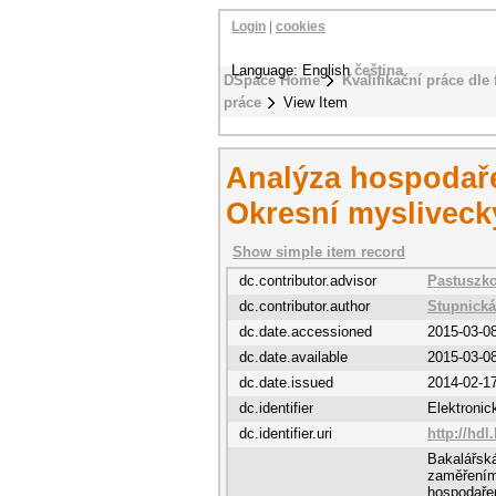
Login
|
cookies
Language: English
čeština
DSpace Home
Kvalifikační práce dle 
práce
View Item
Analýza hospodaře
Okresní mysliveck
Show simple item record
dc.contributor.advisor
Pastuszko
dc.contributor.author
Stupnická
dc.date.accessioned
2015-03-0
dc.date.available
2015-03-0
dc.date.issued
2014-02-1
dc.identifier
Elektroni
dc.identifier.uri
http://hdl
Bakalářská
zaměřením 
hospodařen