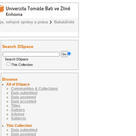
je, veřejné správy a práva
Bakalářské
Search DSpace
Search DSpace
This Collection
Browse
All of DSpace
Communities & Collections
Date submitted
Date assigned
Date accepted
Titles
Authors
Advisor
Subjects
This Collection
Date submitted
Date assigned