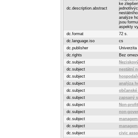
ke zlepšen
dc.description.abstract
jednotlivý
nestátního
analýze ho
jsou formu
aspekty v
dc.format
72 s.
dc.language.iso
cs
dc.publisher
Univerzita
dc.rights
Bez omez
dc.subject
Neziskový
dc.subject
nestátní 
dc.subject
hospodař
dc.subject
analýza h
dc.subject
občanské 
dc.subject
zapsaný s
dc.subject
Non-profit
dc.subject
non-gover
dc.subject
managem
dc.subject
manageme
dc.subject
civic asso