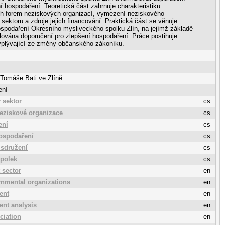
í hospodaření. Teoretická část zahrnuje charakteristiku
ch forem neziskových organizací, vymezení neziskového
 sektoru a zdroje jejich financování. Praktická část se věnuje
spodaření Okresního mysliveckého spolku Zlín, na jejímž základě
lována doporučení pro zlepšení hospodaření. Práce postihuje
yplývající ze změny občanského zákoníku.
 Tomáše Bati ve Zlíně
ení
 sektor
cs
neziskové organizace
cs
ení
cs
ospodaření
cs
sdružení
cs
polek
cs
 sector
en
nmental organizations
en
ent
en
nt analysis
en
ciation
en