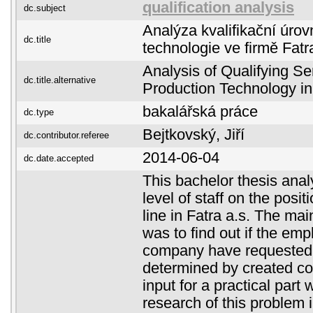
qualification analysis
dc.subject
Analýza kvalifikační úro
dc.title
technologie ve firmě Fatra
Analysis of Qualifying Se
dc.title.alternative
Production Technology in 
bakalářská práce
dc.type
Bejtkovský, Jiří
dc.contributor.referee
2014-06-04
dc.date.accepted
This bachelor thesis anal
level of staff on the posit
line in Fatra a.s. The mai
was to find out if the emp
company have requested q
determined by created c
input for a practical part 
research of this problem i