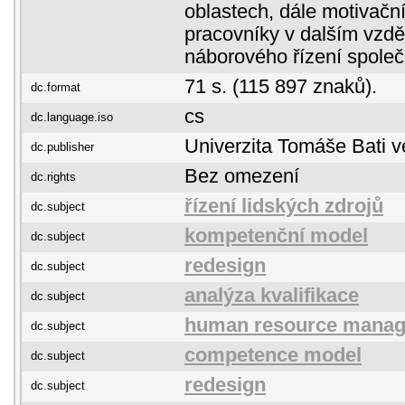
oblastech, dále motivačn
pracovníky v dalším vzdě
náborového řízení společ
71 s. (115 897 znaků).
dc.format
cs
dc.language.iso
Univerzita Tomáše Bati v
dc.publisher
Bez omezení
dc.rights
řízení lidských zdrojů
dc.subject
kompetenční model
dc.subject
redesign
dc.subject
analýza kvalifikace
dc.subject
human resource mana
dc.subject
competence model
dc.subject
redesign
dc.subject