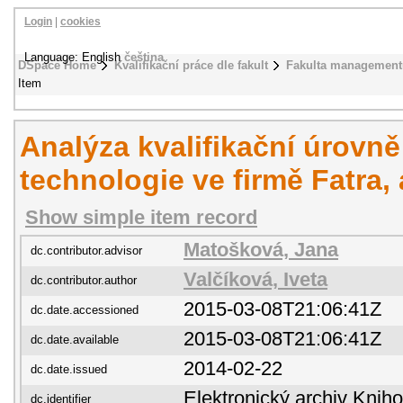
Login
|
cookies
Language: English
čeština
DSpace Home
Kvalifikační práce dle fakult
Fakulta management
Item
Analýza kvalifikační úrovn
technologie ve firmě Fatra, 
Show simple item record
Matošková, Jana
dc.contributor.advisor
Valčíková, Iveta
dc.contributor.author
2015-03-08T21:06:41Z
dc.date.accessioned
2015-03-08T21:06:41Z
dc.date.available
2014-02-22
dc.date.issued
Elektronický archiv Kni
dc.identifier