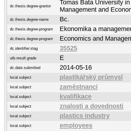
Tomas Bata University in 
dc.thesis.degree-grantor
Management and Econo
Bc.
dc.thesis.degree-name
Ekonomika a manageme
dc.thesis.degree-program
Economics and Manage
dc.thesis.degree-program
35525
dc.identifier.stag
E
utb.result.grade
2014-05-16
dc.date.submitted
plastikářský průmysl
local.subject
zaměstnanci
local.subject
kvalifikace
local.subject
znalosti a dovednosti
local.subject
plastics industry
local.subject
employees
local.subject