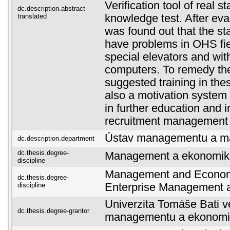
Verification tool of real 
dc.description.abstract-
translated
knowledge test. After evalu
was found out that the sta
have problems in OHS fie
special elevators and wit
computers. To remedy the
suggested training in the
also a motivation system 
in further education and 
recruitment management 
Ústav managementu a ma
dc.description.department
dc.thesis.degree-
Management a ekonomik
discipline
Management and Economi
dc.thesis.degree-
discipline
Enterprise Management 
Univerzita Tomáše Bati ve
dc.thesis.degree-grantor
managementu a ekonomi