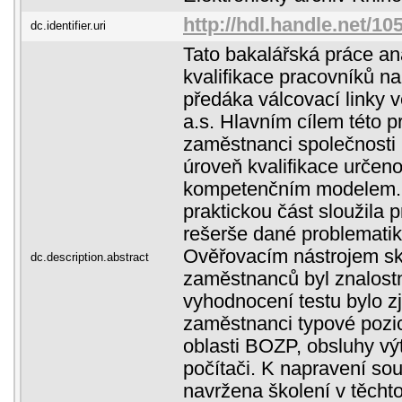
http://hdl.handle.net/1
dc.identifier.uri
Tato bakalářská práce an
kvalifikace pracovníků na
předáka válcovací linky v
a.s. Hlavním cílem této pr
zaměstnanci společnosti
úroveň kvalifikace určen
kompetenčním modelem. 
praktickou část sloužila p
rešerše dané problematiky
Ověřovacím nástrojem sk
dc.description.abstract
zaměstnanců byl znalostn
vyhodnocení testu bylo zj
zaměstnanci typové pozi
oblasti BOZP, obsluhy vý
počítači. K napravení so
navržena školení v těch