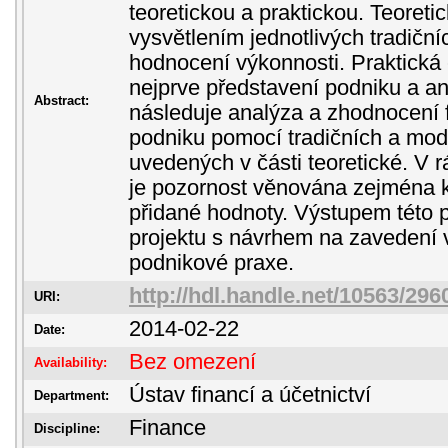
teoretickou a praktickou. Teoreti
vysvětlením jednotlivých tradičn
hodnocení výkonnosti. Praktická
nejprve představení podniku a an
Abstract:
následuje analýza a zhodnocení 
podniku pomocí tradičních a mod
uvedených v části teoretické. V 
je pozornost věnována zejména
přidané hodnoty. Výstupem této 
projektu s návrhem na zavedení 
podnikové praxe.
http://hdl.handle.net/10563/296
URI:
2014-02-22
Date:
Bez omezení
Availability:
Ústav financí a účetnictví
Department:
Finance
Discipline: