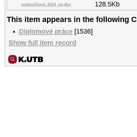
128.5Kb
vysloužilová_2014_op.doc
This item appears in the following C
Diplomové práce
[1536]
Show full item record