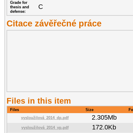
Grade for
C
thesis and
defense:
Citace závěřečné práce
Files in this item
Files
Size
Fo
2.305Mb
vysloužilová_2014_dp.pdf
172.0Kb
vysloužilová_2014_vp.pdf