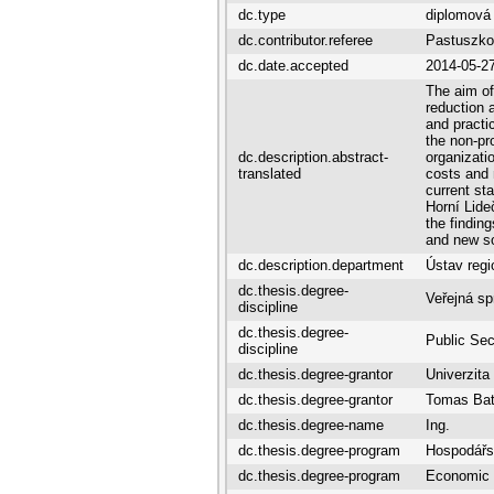
dc.type
diplomová
dc.contributor.referee
Pastuszko
dc.date.accepted
2014-05-2
The aim of
reduction a
and practi
the non-pro
dc.description.abstract-
organizatio
translated
costs and 
current st
Horní Lide
the findin
and new so
dc.description.department
Ústav regi
dc.thesis.degree-
Veřejná sp
discipline
dc.thesis.degree-
Public Sec
discipline
dc.thesis.degree-grantor
Univerzit
dc.thesis.degree-grantor
Tomas Bat
dc.thesis.degree-name
Ing.
dc.thesis.degree-program
Hospodářsk
dc.thesis.degree-program
Economic P