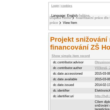
Login
|
cookies
Language: English
čeština
DSpace Home
Kvalifikační práce dle 
práce
View Item
Projekt snižování
financování ZŠ Ho
Show simple item record
dc.contributor.advisor
Otrusinov
dc.contributor.author
Vlčková, 
dc.date.accessioned
2015-03-0
dc.date.available
2015-03-0
dc.date.issued
2014-02-1
dc.identifier
Elektroni
dc.identifier.uri
http://hdl
Cílem dipl
snižování 
teoreticko