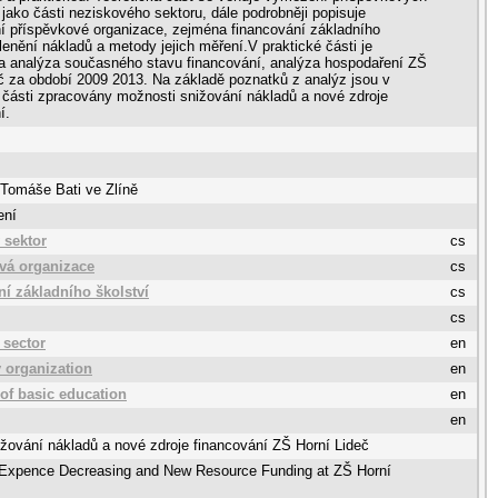
 jako části neziskového sektoru, dále podrobněji popisuje
í příspěvkové organizace, zejména financování základního
členění nákladů a metody jejich měření.V praktické části je
a analýza současného stavu financování, analýza hospodaření ZŠ
č za období 2009 2013. Na základě poznatků z analýz jsou v
 části zpracovány možnosti snižování nákladů a nové zdroje
í.
 Tomáše Bati ve Zlíně
ení
 sektor
cs
vá organizace
cs
ní základního školství
cs
cs
 sector
en
 organization
en
 of basic education
en
en
ižování nákladů a nové zdroje financování ZŠ Horní Lideč
f Expence Decreasing and New Resource Funding at ZŠ Horní