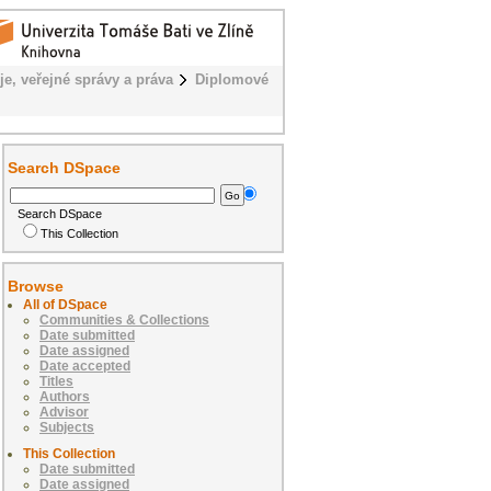
je, veřejné správy a práva
Diplomové
Search DSpace
Search DSpace
This Collection
Browse
All of DSpace
Communities & Collections
Date submitted
Date assigned
Date accepted
Titles
Authors
Advisor
Subjects
This Collection
Date submitted
Date assigned