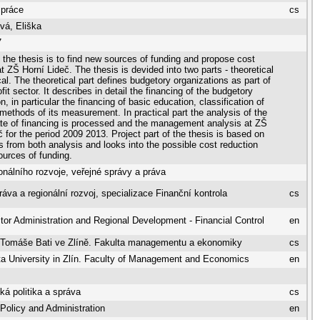
 práce
cs
vá, Eliška
7
 the thesis is to find new sources of funding and propose cost
t ZŠ Horní Lideč. The thesis is devided into two parts - theoretical
cal. The theoretical part defines budgetory organizations as part of
fit sector. It describes in detail the financing of the budgetory
n, in particular the financing of basic education, classification of
methods of its measurement. In practical part the analysis of the
ate of financing is processed and the management analysis at ZŠ
č for the period 2009 2013. Project part of the thesis is based on
gs from both analysis and looks into the possible cost reduction
urces of funding.
onálního rozvoje, veřejné správy a práva
ráva a regionální rozvoj, specializace Finanční kontrola
cs
tor Administration and Regional Development - Financial Control
en
a Tomáše Bati ve Zlíně. Fakulta managementu a ekonomiky
cs
a University in Zlín. Faculty of Management and Economics
en
á politika a správa
cs
olicy and Administration
en