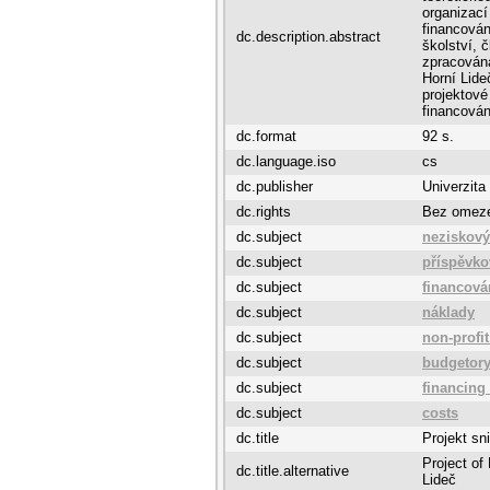
organizací
financován
dc.description.abstract
školství, 
zpracován
Horní Lide
projektové
financován
dc.format
92 s.
dc.language.iso
cs
dc.publisher
Univerzita
dc.rights
Bez omez
dc.subject
neziskový
dc.subject
příspěvko
dc.subject
financová
dc.subject
náklady
dc.subject
non-profit
dc.subject
budgetory
dc.subject
financing
dc.subject
costs
dc.title
Projekt sn
Project o
dc.title.alternative
Lideč