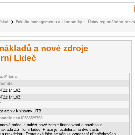
fakult
Fakulta managementu a ekonomiky
Ústav regionálního rozvo
 nákladů a nové zdroje
rní Lideč
á, Milana
Jarmila
8T21:14:19Z
8T21:14:19Z
7
cký archiv Knihovny UTB
.handle.net/10563/29768
omové práce je nalézt nové zdroje financování a navrhnout
nákladů ZŠ Horní Lideč. Práce je rozdělena na dvě části,
u a praktickou. Teoretická část se věnuje vymezení příspěvkových