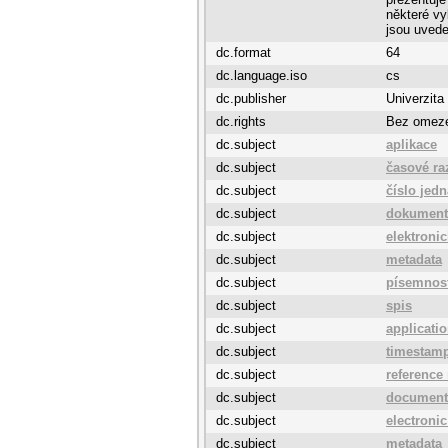
některé vy
jsou uvede
dc.format
64
dc.language.iso
cs
dc.publisher
Univerzita
dc.rights
Bez omez
dc.subject
aplikace
dc.subject
časové ra
dc.subject
číslo jedn
dc.subject
dokument
dc.subject
elektroni
dc.subject
metadata
dc.subject
písemnos
dc.subject
spis
dc.subject
applicati
dc.subject
timestam
dc.subject
reference
dc.subject
document
dc.subject
electronic
dc.subject
metadata