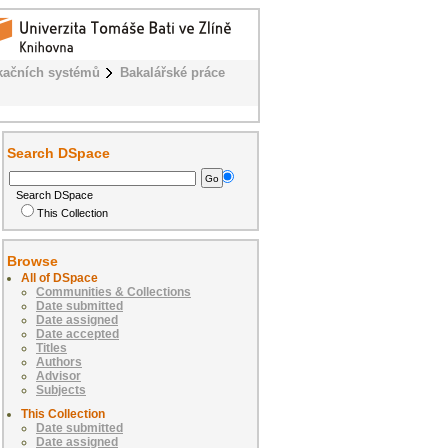
kačních systémů
Bakalářské práce
Search DSpace
Search DSpace
This Collection
Browse
All of DSpace
Communities & Collections
Date submitted
Date assigned
Date accepted
Titles
Authors
Advisor
Subjects
This Collection
Date submitted
Date assigned