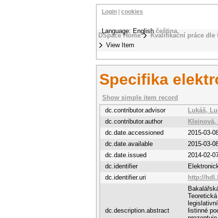
Login
|
cookies
Language: English
čeština
DSpace Home
Kvalifikační práce dle 
View Item
Specifika elekt
Show simple item record
dc.contributor.advisor
Lukáš, L
dc.contributor.author
Kleinová,
dc.date.accessioned
2015-03-0
dc.date.available
2015-03-0
dc.date.issued
2014-02-0
dc.identifier
Elektroni
dc.identifier.uri
http://hdl
Bakalářská
Teoretická
legislativ
dc.description.abstract
listinné p
prezentuje