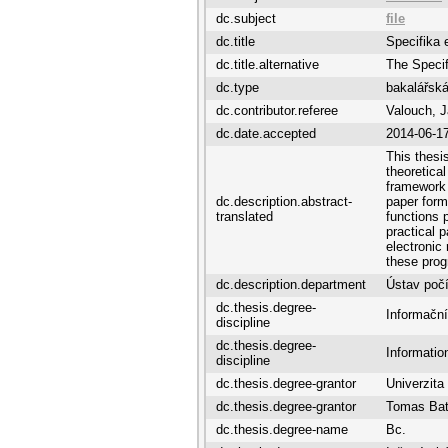
dc.subject
file
dc.title
Specifika 
dc.title.alternative
The Specif
dc.type
bakalářská
dc.contributor.referee
Valouch, 
dc.date.accepted
2014-06-1
This thesi
theoretical
framework f
dc.description.abstract-
paper form
translated
functions 
practical 
electronic
these pro
dc.description.department
Ústav poč
dc.thesis.degree-
Informační
discipline
dc.thesis.degree-
Informatio
discipline
dc.thesis.degree-grantor
Univerzita
dc.thesis.degree-grantor
Tomas Bata
dc.thesis.degree-name
Bc.