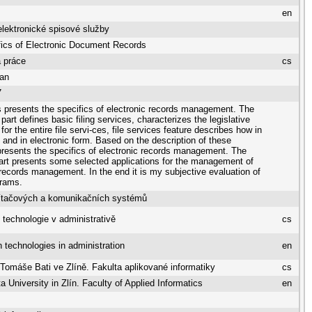
en
elektronické spisové služby
ics of Electronic Document Records
 práce
cs
Jan
7
s presents the specifics of electronic records management. The
 part defines basic filing services, characterizes the legislative
or the entire file servi-ces, file services feature describes how in
 and in electronic form. Based on the description of these
presents the specifics of electronic records management. The
part presents some selected applications for the management of
 records management. In the end it is my subjective evaluation of
grams.
ítačových a komunikačních systémů
 technologie v administrativě
cs
n technologies in administration
en
 Tomáše Bati ve Zlíně. Fakulta aplikované informatiky
cs
 University in Zlín. Faculty of Applied Informatics
en