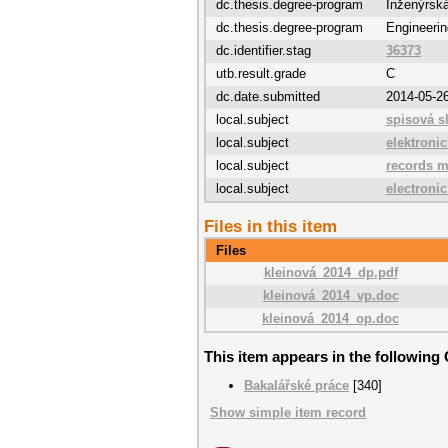
dc.thesis.degree-program
Inženýrská
dc.thesis.degree-program
Engineerin
dc.identifier.stag
36373
utb.result.grade
C
dc.date.submitted
2014-05-2
local.subject
spisová s
local.subject
elektroni
local.subject
records 
local.subject
electroni
Files in this item
Files
kleinová_2014_dp.pdf
kleinová_2014_vp.doc
kleinová_2014_op.doc
This item appears in the following 
Bakalářské práce
[340]
Show simple item record