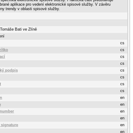
brané aplikace pro vedení elektronické spisové služby. V závěru
ny trendy v oblasti spisové služby.
 Tomáše Bati ve Zlíně
ení
cs
zítko
cs
ací
cs
cs
cký podpis
cs
cs
t
cs
cs
on
en
p
en
 number
en
en
 signature
en
en