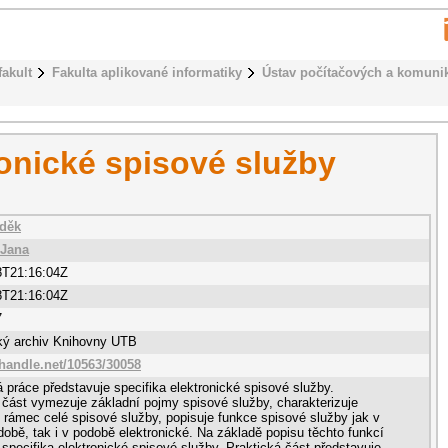
fakult
Fakulta aplikované informatiky
Ústav počítačových a komuni
ronické spisové služby
uděk
 Jana
8T21:16:04Z
8T21:16:04Z
7
cký archiv Knihovny UTB
.handle.net/10563/30058
 práce představuje specifika elektronické spisové služby.
 část vymezuje základní pojmy spisové služby, charakterizuje
ní rámec celé spisové služby, popisuje funkce spisové služby jak v
odobě, tak i v podobě elektronické. Na základě popisu těchto funkcí
 specifika elektronické spisové služby. Praktická část představuje