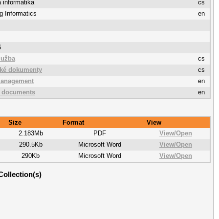
 informatika
cs
g Informatics
en
6
lužba
cs
cké dokumenty
cs
management
en
c documents
en
Size
Format
View
2.183Mb
PDF
View/
Open
290.5Kb
Microsoft Word
View/
Open
290Kb
Microsoft Word
View/
Open
Collection(s)